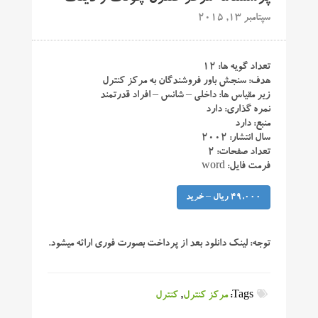
سپتامبر 13, 2015
تعداد گویه ها: ۱۲
هدف: سنجش باور فروشندگان به مرکز کنترل
زیر مقیاس ها: داخلی – شانس – افراد قدرتمند
نمره گذاری: دارد
منبع: دارد
سال انتشار: ۲۰۰۲
تعداد صفحات: ۲
فرمت فایل: word
49,000 ریال – خرید
توجه:
لینک دانلود بعد از پرداخت بصورت فوری ارائه میشود.
Tags:
مرکز کنترل
,
کنترل