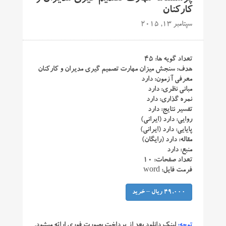
کارکنان
سپتامبر 13, 2015
تعداد گویه ها: ۴۵
هدف: سنجش میزان مهارت تصمیم گیری مدیران و کارکنان
معرفی آزمون: دارد
مبانی نظری: دارد
نمره گذاری: دارد
تفسیر نتایج: دارد
روایی: دارد (ایرانی)
پایایی: دارد (ایرانی)
مقاله: دارد (رایگان)
منبع: دارد
تعداد صفحات: ۱۰
فرمت فایل: word
49,000 ریال – خرید
توجه:
لینک دانلود بعد از پرداخت بصورت فوری ارائه میشود.