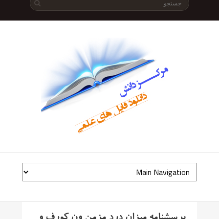
پرسشنامه میزان درد مزمن ون کورف و