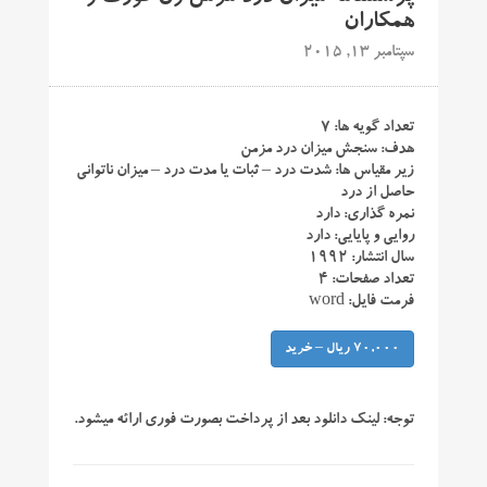
همکاران
سپتامبر 13, 2015
تعداد گویه ها: ۷
هدف: سنجش میزان درد مزمن
زیر مقیاس ها: شدت درد – ثبات یا مدت درد – میزان ناتوانی
حاصل از درد
نمره گذاری: دارد
روایی و پایایی: دارد
سال انتشار: ۱۹۹۲
تعداد صفحات: ۴
فرمت فایل: word
70,000 ریال – خرید
توجه:
لینک دانلود بعد از پرداخت بصورت فوری ارائه میشود.