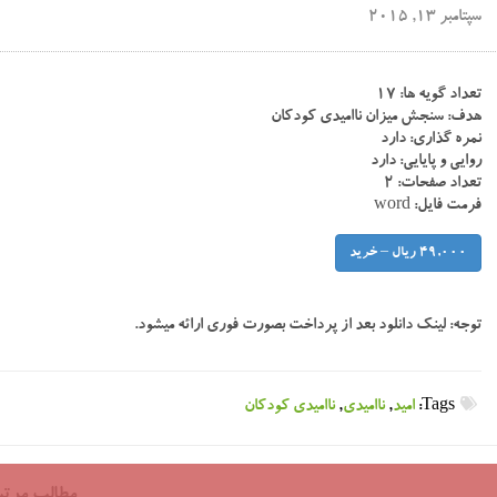
سپتامبر 13, 2015
تعداد گویه ها: ۱۷
هدف: سنجش میزان ناامیدی کودکان
نمره گذاری: دارد
روایی و پایایی: دارد
تعداد صفحات: ۲
فرمت فایل: word
49,000 ریال – خرید
توجه:
لینک دانلود بعد از پرداخت بصورت فوری ارائه میشود.
Tags:
امید
,
ناامیدی
,
ناامیدی کودکان
مطالب مرتب