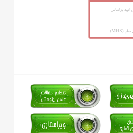
امید براساس
لر (MHS)