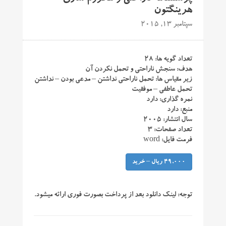
هرینگتون
سپتامبر 13, 2015
تعداد گویه ها: ۲۸
هدف: سنجش ناراحتی و تحمل نکردن آن
زیر مقیاس ها: تحمل ناراحتی نداشتن – مدعی بودن – نداشتن
تحمل عاطفی – موفقیت
نمره گذاری: دارد
منبع: دارد
سال انتشار: ۲۰۰۵
تعداد صفحات: ۳
فرمت فایل: word
49,000 ریال – خرید
توجه:
لینک دانلود بعد از پرداخت بصورت فوری ارائه میشود.