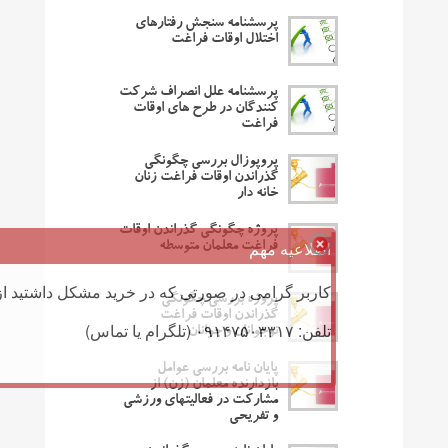
پرسشنامه سنجش رفتارهای
اختلال اوقات فراغت
پرسشنامه علل انصراف شرکت
کنندگان در طرح های اوقات
فراغت
پروپوزال بررسی چگونگی
گذراندن اوقات فراغت زنان
خانه دار
پروژه چگونگی گذراندن اوقات
اطلاعیه مهم
فراغت معلمان متوسطه
کاربر گرامی در صورتی که در خرید مشکل داشتید از 
پروژه بررسی چگونگی
گذراندن اوقات فراغت
تلفن: ۰۹۱۴۷۵۰۳۳۱۷ (تلگرام یا تماس)
نوجوانان و جوانان
پایان نامه بررسی عوامل
بازدارنده معلمان (زن) از
مشارکت در فعالیتهای ورزشی
و تفریحی