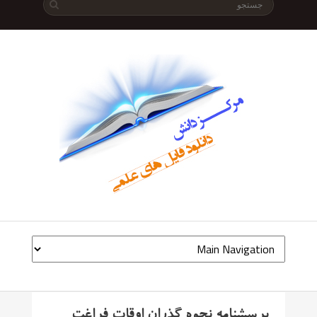
پرسشنامه نحوه گذران اوقات فراغت