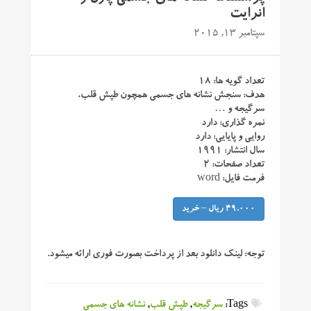
انرایت
سپتامبر 13, 2015
تعداد گویه ها: ۱۸
هدف: سنجش نشانه های جسمی همچون طپش قلب،
سرگیجه و …
نمره گذاری: دارد
روایی و پایایی: دارد
سال انتشار: ۱۹۹۱
تعداد صفحات: ۲
فرمت فایل: word
49,000 ریال – خرید
توجه:
لینک دانلود بعد از پرداخت بصورت فوری ارائه میشود.
Tags:
سرگیجه
,
طپش قلب
,
نشانه های جسمی