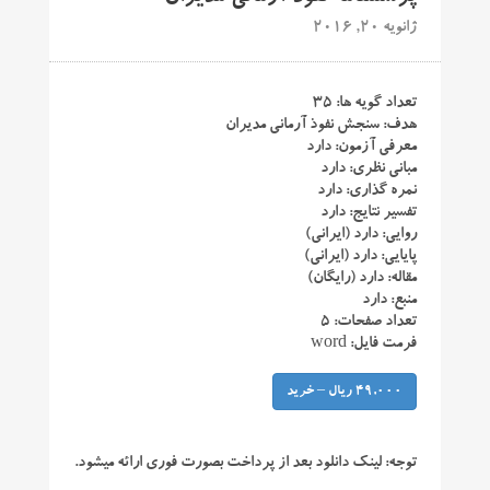
ژانویه 20, 2016
تعداد گویه ها: ۳۵
هدف: سنجش نفوذ آرمانی مدیران
معرفی آزمون: دارد
مبانی نظری: دارد
نمره گذاری: دارد
تفسیر نتایج: دارد
روایی: دارد (ایرانی)
پایایی: دارد (ایرانی)
مقاله: دارد (رایگان)
منبع: دارد
تعداد صفحات: ۵
فرمت فایل: word
49,000 ریال – خرید
توجه:
لینک دانلود بعد از پرداخت بصورت فوری ارائه میشود.