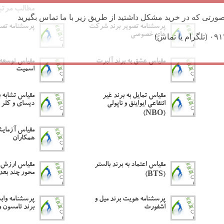
مطالب مرتب
ورتی که در خرید مشکل داشتید از طریق زیر با ما تماس بگیرید
پرسشنامه تصویر برند شرکت
پرسشنامه تصو
های خصوصی
مقیاس عشق به برند آلبرت
مقیاس توسعه 
اسمیت
مقیاس تمایل به برند غیر
مقیاس تشابه ب
انتفاعی ایواینق و ناپولی
دیسای و کلر
(NBO)
مقیاس آزمایش
همکاران
مقیاس اعتماد به برند بالستر
مقیاس ارزش و
محور چند بعدی
(BTS)
پرسشنامه هویت برند میل و
پرسشنامه واب
اشفورث
برند تامسون و