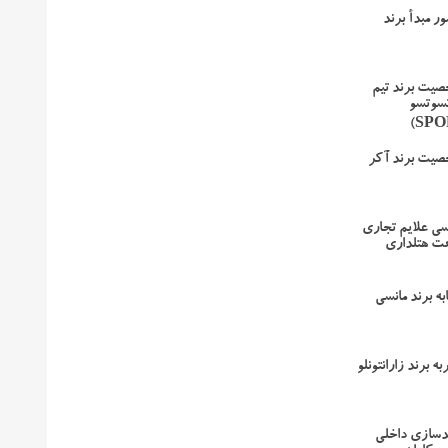
ر مبدأ برند
صیت برند تیم
سوتسو
صیت برند آکر
رسی علایم تجاری
عت هتلداری
ه برند مانسی
ه برند زارانتونلو
دسازی داخلی