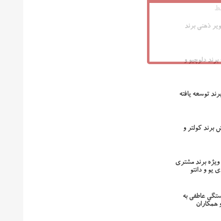
ط
یر ذهنی برند
برند دلوچیو و
رند توسعه یافته
 برند کولتر و
یژه برند مشتری
 یو و دانتو
ستگی عاطفی به
 همکاران