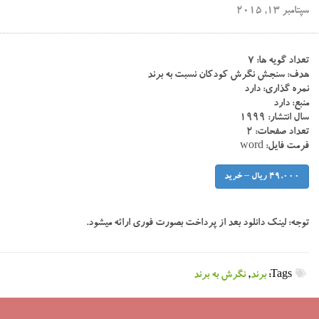
سپتامبر 13, 2015
تعداد گویه ها: ۷
هدف: سنجش نگرش کودکان نسبت به برند
نمره گذاری: دارد
منبع: دارد
سال انتشار: ۱۹۹۹
تعداد صفحات: ۲
فرمت فایل: word
49,000 ریال – خرید
توجه:
لینک دانلود بعد از پرداخت بصورت فوری ارائه میشود.
Tags:
برند
,
نگرش به برند