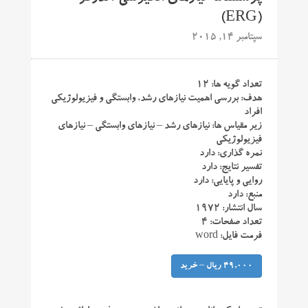
(ERG)
سپتامبر 14, 2015
تعداد گویه ها: ۱۲
هدف: بررسی اهمیت نیازهای رشد، وابستگی و فیزیولوژیکی
افراد
زیر مقیاس ها: نیازهای رشد – نیازهای وابستگی – نیازهای
فیزیولوژیکی
نمره گذاری: دارد
تفسیر نتایج: دارد
روایی و پایایی: دارد
منبع: دارد
سال انتشار: ۱۹۷۲
تعداد صفحات: ۴
فرمت فایل: word
49,000 ریال – خرید