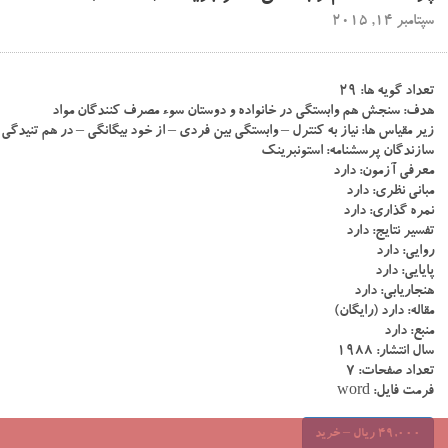
سپتامبر 14, 2015
تعداد گویه ها: ۲۹
هدف: سنجش هم وابستگی در خانواده و دوستان سوء مصرف کنندگان مواد
زیر مقیاس ها: نیاز به کنترل – وابستگی بین فردی – از خود بیگانگی – در هم تنیدگی
سازندگان پرسشنامه: استونبرینک
معرفی آزمون: دارد
مبانی نظری: دارد
نمره گذاری: دارد
تفسیر نتایج: دارد
روایی: دارد
پایایی: دارد
هنجاریابی: دارد
مقاله: دارد (رایگان)
منبع: دارد
سال انتشار: ۱۹۸۸
تعداد صفحات: ۷
فرمت فایل: word
49,000 ریال – خرید