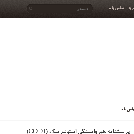
رید
تماس با ما
اس با ما
پرسشنامه هم وابستگی استونبرینک (CODI)