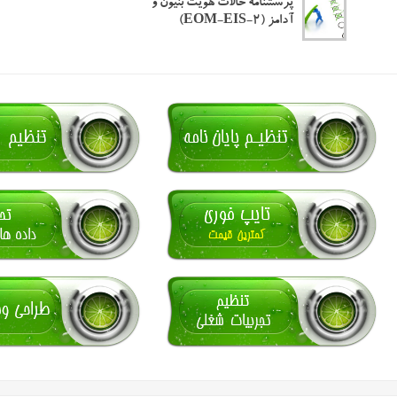
پرسشنامه حالات هویت بنیون و
آدامز (EOM-EIS-2)