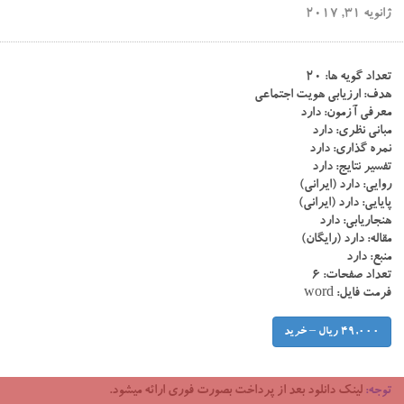
ژانویه 31, 2017
تعداد گویه ها: ۲۰
هدف: ارزیابی هویت اجتماعی
معرفی آزمون: دارد
مبانی نظری: دارد
نمره گذاری: دارد
تفسیر نتایج: دارد
روایی: دارد (ایرانی)
پایایی: دارد (ایرانی)
هنجاریابی: دارد
مقاله: دارد (رایگان)
منبع: دارد
تعداد صفحات: ۶
فرمت فایل: word
49,000 ریال – خرید
توجه:
لینک دانلود بعد از پرداخت بصورت فوری ارائه میشود.