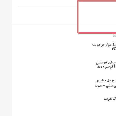
ط
مل موثر بر هویت
اه
 برای خویشتن
کویینو و رید
عوامل موثر بر
 سنتی – مدرن
بک هویت