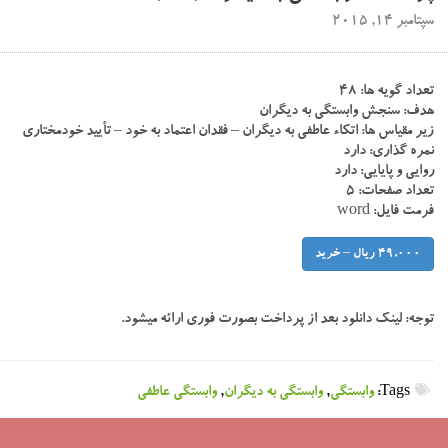
سپتامبر 14, 2015
تعداد گویه ها: ۴۸
هدف: سنجش وابستگی به دیگران
زیر مقیاس ها: اتکاء عاطفی به دیگران – فقدان اعتماد به خود – تأیید خودمختاری
نمره گذاری: دارد
روایی و پایایی: دارد
تعداد صفحات: ۵
فرمت فایل: word
49,000 ریال – خرید
توجه:
لینک دانلود بعد از پرداخت بصورت فوری ارائه میشود.
Tags:
وابستگی
,
وابستگی به دیگران
,
وابستگی عاطفی