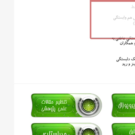
ط
هم وابستگی
ستگی عاطفی به
 همکاران
ک دلبستگی
ز و رید