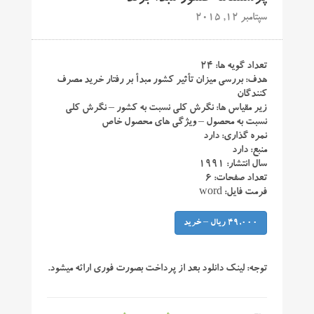
سپتامبر 12, 2015
تعداد گویه ها: ۲۴
هدف: بررسی میزان تأثیر کشور مبدأ بر رفتار خرید مصرف
کنندگان
زیر مقیاس ها: نگرش کلی نسبت به کشور – نگرش کلی
نسبت به محصول – ویژگی های محصول خاص
نمره گذاری: دارد
منبع: دارد
سال انتشار: ۱۹۹۱
تعداد صفحات: ۶
فرمت فایل: word
49,000 ریال – خرید
توجه:
لینک دانلود بعد از پرداخت بصورت فوری ارائه میشود.