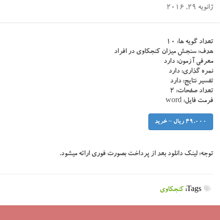
ژانویه 29, 2016
تعداد گویه ها: ۱۰
هدف: سنجش میزان کنجکاوی در افراد
معرفی آزمون: دارد
نمره گذاری: دارد
تفسیر نتایج: دارد
تعداد صفحات: ۲
فرمت فایل: word
49,000 ریال – خرید
توجه:
لینک دانلود بعد از پرداخت بصورت فوری ارائه میشود.
Tags:
کنجکاوی