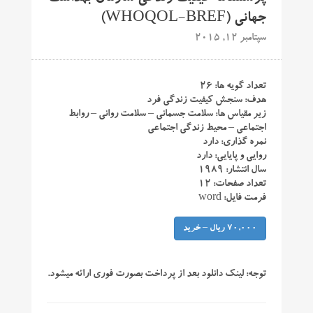
جهانی (WHOQOL-BREF)
سپتامبر 12, 2015
تعداد گویه ها: ۲۶
هدف: سنجش کیفیت زندگی فرد
زیر مقیاس ها: سلامت جسمانی – سلامت روانی – روابط
اجتماعی – محیط زندگی اجتماعی
نمره گذاری: دارد
روایی و پایایی: دارد
سال انتشار: ۱۹۸۹
تعداد صفحات: ۱۲
فرمت فایل: word
70,000 ریال – خرید
توجه:
لینک دانلود بعد از پرداخت بصورت فوری ارائه میشود.