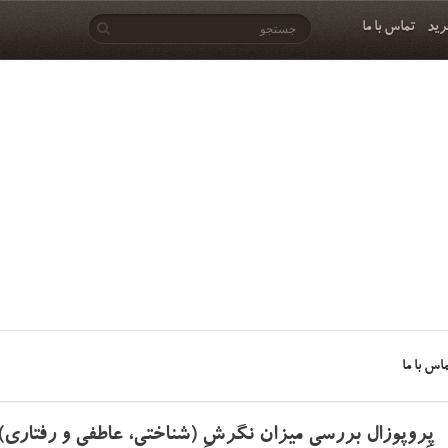
رید
تماس با ما
اس با ما
پروپوزال بررسی میزان نگرش (شناختی، عاطفی و رفتاری) م