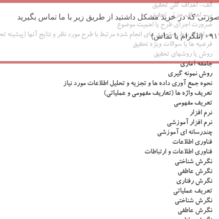
الف- اهداف کلی تحقیق
ورتی که در خرید مشکل داشتید از طریق زیر با ما تماس بگیرید
ب- اهداف جزئی تحقیق
ضرورت اجرای طرح یا اهمیت موضوع
سوابق مربوط به تحقیق های انجام شده مرتبط با طرح مورد نظر و نتایج آنها (پیشینه تح
فرضیه ها یا سوالات ویژه تحقیق
روش یا روشهای تحقیق
جامعه آماری
روش نمونه گیری
نحوه جمع آوری داده ها و تجزیه و تحلیل اطلاعات مورد نیاز
تعریف واژه ها (تعاریف مفهومی و عملیاتی)
تعریف مفهومی
نرم افزار
نرم افزار آموزشی
چندرسانه ای آموزشی
فناوری اطلاعات
فناوری اطلاعات و ارتباطات
نگرش شناختی
نگرش عاطفی
نگرش رفتاری
تعریف عملیاتی
نگرش شناختی
نگرش عاطفی