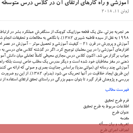
آموزشی و راه کارهای ارتقای آن در کلاس درس متوسطه
ژوئن 11, 2018
هر تجربه جزئی، مثل یک قطعه موزاییک کوچک از سنگفرش عملکرد بشر در ارتباط با 
۱۹۹۸ به نقل از سیده قاطمه شبیری ۱۳۸۲). با نگاهی به 
آموزش و پرورش در قرن ۲۱ – کیفیت آموزشی و تحصیل موثر – آموزش
افزارهای آموزشی را در بین معلمان توجیح کرد. اگر در گذشته کلاس های درسی به
جواب برگزار می شد، اکنون کلاس درس مجازی محیطی کاملاً تعاملی میان دانش آموزان
ذهنی در مغز مخاطبان خود شده است و دیگر مدرس یک مطلب خاص نیست بلکه راهن
آموزشی چند رسانه ای (مولتی مدیا) براساس جذابیت بصری و صوتی که ارائه می کنند، در
این طریق ایجاد خلاقیت در آنها ت
بررسی و پژوهش قرار گیرد تا بتوان سهم بزرگی در راستای تحقق ارتقای استفاده ا
فهرست مطالب
فرم طرح تحقیق
اطلاعات مربوط به طرح تحقیق
عنوان طرح
مقدمه
تعریف و بیان مسأله
اهداف اجرای طرح