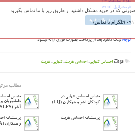
تعداد صفحات: ۱۳
فرمت فایل: word
ورتی که در خرید مشکل داشتید از طریق زیر با ما تماس بگیرید
1,000,000 ریال – خرید
توجه:
لینک دانلود بعد از پرداخت بصورت فوری ارائه میشود.
Tags:
احساس تنهایی
,
احساس غربت
,
تنهایی
,
غربت
مطالب مرتب
مقیاس احساس تنهایی در
مقیاس احساس
دانشجویان ب
کودکان آشر و همکاران (LQ)
آشر (SLFS)
پرسشنامه احساس غربت
پرسشنامه احس
و همکاران (UCLA)