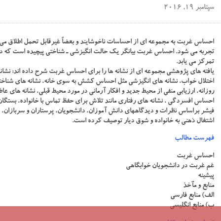
سپتامبر 19, 2016
احساس غربت به مجموعه ای از احساسات ناخوشایند و بعضاً غیرقابل تحمل اطلاق می
تجربه می شود. احساس غربت بیانگر یک حالت انگیزشی ـ شناختی پیچیده است که در 
تمرکز می یابد.
یافته های پژوهشی مجموعه ای از نشانه ها را برای احساس غربت شرح داده اند: نشانه
اختلال خواب، نشانه های انگیزشی مثل احساس کشش به سوی خانه، نشانه های شناختی ش
روزانه، ارزیابی منفی از محیط جدید و افکار آرمانی در مورد محیط قبلی، نشانه های عا
احساس افسردگی ، نشانه های رفتاری مانند تلاش برای حفظ تماس با خانواده، بستگان
فیشر براساس نظرات و دیدگاههای دانش آموزان، دانشجویان، پرستاران و سربازان،
اشتغال ذهنی به خانواده و شوق دیار توصیف کرده است.
فهرست مطالب
احساس غربت
غم غربت در دانشجویان خوابگاهی
پیشینه
منابع و مآخذ
الف) منابع فارسی
ب) منابع انگلیسی