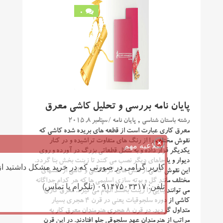
0
پایان نامه بررسی و تحلیل کاشی معرق
,
/ سپتامبر 8, 2015
رشته باستان شناسی
پایان نامه
معرق کاری عبارت است از قطعه های بریده شده کاشی که
نقوش مختلف را از رنگ های متفاوت تراشیده و در کنار
اطلاعیه مهم
یکدیگر قرار داده و به شکل قطعاتی بزرگ در آورده و روی
دیوار و یا جاهای دیگر نصب می کنند تا زینت بخش بنا گردد.
کاربر گرامی در صورتی که در خرید مشکل داشتید از 
این نقوش گاهی از نقش های گره کشی و گاهی از نقشهای
مختلف مانند گل و بوته سازی اسلیمی ها که هر کدام جداگانه
تلفن: ۰۹۱۴۷۵۰۳۳۱۷ (تلگرام یا تماس)
می توانند بنایی را زینت بخشد الهام می گیرد. معرق کاری
کاشی از دوره سلجوقیات یعنی در قرن ۴ هجری بسیار
متداول گردید. در قرن ۸ هجری هنرمندان معرق کار به
مراتب از هنرمندان عهد سلجوقی جلو افتادند. در این قرن