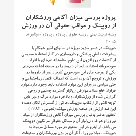
پروژه بررسی میزان آگاهی ورزشکاران
از دوپینگ و عواقب حقوقی آن در ورزش
,
,
,
/ سپتامبر 8,
رشته تربیت بدنی
رشته حقوق
پروژه
پروژه
2015
دوپینگ در عصر جدید بویژه در سالهای اخیر همگام با
پیشرفت دانش پزشکی و داروسازی در کنار استفاده صحیحی
از کشفیات روزافزون این علوم، متاسفانه عده ای با افراد
سودجویانه استفاده نابجا از داروها را در جامعه اشاعه میدهند.
یکی از عرصه های این سودجویی کاربرد غیر از داروها در
ورزش و ترویج آن بوده است که اهداف اقتصادی،اجتماعی و
حتی سیاسی در ورای این موارد استفاده نابجا وجود دارد.موارد
فراوان خلع مدال،عوارض زیانبار گسترده جسمی و روحی
گزارش شده از ورزشکاران و بالاخره موارد مرگ و میر قابل
توجه ناشی از ارتکاب دوپینگ،حاکی از گسترش تکان دهنده
این ضد ارزش در صحنه ورزش میباشد(نجومی ، ۱۳۸۲).
تحقیق حاضر بدنبال بررسی میزان آگاهی ورزشکاران از مواد
نیروزا و عواقب زیانبار آن و مسائل حقوقی مرتکبین دوپینگ
می باشد. از اینرو در این تحقیق در مورد مسائل مربوط به
دوپینگ ، مواد نیروزا ، آثار آن بر بدن ورزشکاران و تحقیقات