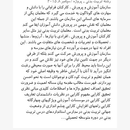
,
/ سپتامبر 8, 2015
رشته تربیت بدنی
پروژه
سازمان آموزش و پرورش ، کارکنان فراوانی را با دانش و
مهارت های گوناگون به خدمت می گیرد که معلمان یکی از
سرمایه های انسانی این سازمان می باشند. از جمله این
معلمان که نقش مهمی در پرورش دانش آموزان ایفا می کند
معلمان تربیت بدنی است . معلمان تربیت بدنی نیز مثل سایر
کارکنان آموزش و پرورش ، افرادی با نیازها ، آرزوها ، منشها
، تحصیلات و تجربیات و شخصیت های متفاوت می باشند . این
افراد نه تنها درجهت برآورده کردن نیازهای مدرسه و
سازمان آموزش و پرورش حرکت می کنند بلکه از طرفی
دیگر در جهت تامین نیاز های خود نیز تلاش می کنند و در
این راستا باید محیط کار را برای آنها به صورت محیطی رغبت
انگیز درآید تا آنان با آرامش خاطر به وظیفه اصلی خود که
همان تعلیم و تربیت کودکان و نوجوانان است به نحو احسن
بپردازند. فهرست مطالب مقدمه بیان مساله اهمیت و ضرورت
تحقیق اهداف تحقیق واژه ها و اصطلاحات کلیدی مبانی نظری
تحقیق کارایی مفهوم کارایی در نظریات دانشمندان تعاریف
کارایی کارایی در موسسات آموزشی ویژگیهای چهارگانه
کارایی راههای افزایش کارایی چشم اندازی از وضعیت
جهانی تربیت بدنی در مدارس استانداردهای درس تربیت
بدنی در دوره متوسطه تحصیلی…