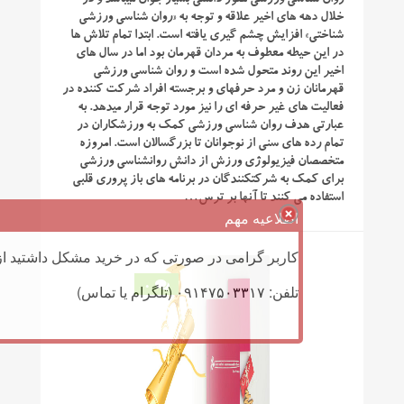
روان‎ شناسی ورزشی هنوز دانشی بسیار جوان می‎باشد و در
خلال دهه‎ های اخیر علاقه و توجه به «روان‎ شناسی ورزشی
شناختی» افزایش چشم‎ گیری یافته است. ابتدا تمام تلاش‎ ها
در این حیطه معطوف به مردان قهرمان بود اما در سال‎ های
اخیر این روند متحول شده است و روان‎ شناسی ورزشی
قهرمانان زن و مرد حرفه‎ای و برجسته افراد شرکت کننده در
فعالیت‎ های غیر حرفه ‏ای را نیز مورد توجه قرار می‎دهد. به
عبارتی هدف روان ‎شناسی ورزشی کمک به ورزشکاران در
تمام رده‎ های سنی از نوجوانان تا بزرگسالان است. امروزه
متخصصان فیزیولوژی ورزش از دانش روان‎شناسی ورزشی
برای کمک به شرکت‎کنندگان در برنامه‎ های باز پروری قلبی
استفاده می ‎کنند تا آنها بر ترس…
اطلاعیه مهم
کاربر گرامی در صورتی که در خرید مشکل داشتید از 
0
تلفن: ۰۹۱۴۷۵۰۳۳۱۷ (تلگرام یا تماس)