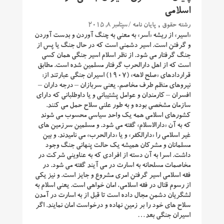
اسلامی
,
/ سپتامبر 8, 2015
رشته حقوق
پایان نامه
«اسیر» از ریشه «اَسر» به معنی به چنگ آوردن و بدست آوردن
و گرفتن است. اسیر دشمنی است که در حال جنگ یا پس از
جنگ گرفتار می شود. از نظر اسلام اسیر جنگی همان کسی
است که از اهل دارالحرب گرفتار مسلمین شده است. مطابق
قراردادهای «صلح لاهه» (۱۹۰۷) اسیران جنگی عبارتند از:
نیروهای منظم طرف مخاصم، یعنی سربازان – درجه داران –
افسران – کارمندان و عوامل پشتیبانی و یا داوطلبانی که دارای
سازمان مشخصی بوده و به طور علنی سلاح حمل می کنند.
کشورهای اسلامی همه یک واحد سیاسی محسوب می شوند
که به آن «دارالاسلام» گفته می شود. و مسلمین سرزمین های
غیر اسلامی را «دارالکفر» و یا «دارالحرب» می نامیدند. و بین
مسلمانان و مشرکان همیشه یک حالت پنهانی جنگ وجود
داشت. اسرا به آن دسته از افرادی که به عناوینی شرکت در
مخاصمات مسلحانه به اسارت در می آیند گفته می شود. در
فقه اسلامی اسیر گرفتن امری مشروع و جایز است. و نیز یکی
از رسوم قتال در فقه اسلامی، امان خواهی است. یعنی اسلام به
لشگریان دشمن مجال داده است تا قبل از به اسارت در آمدن
سلاح های خود را بر زمین نهاده و درخواست امان نمایند. اگر
اسیران جنگی بعد…