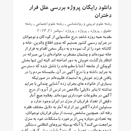
دانلود رایگان پروژه بررسی علل فرار
دختران
,
,
رشته علوم تربیتی و روانشناسی
رشته علوم اجتماعی
رشته
,
,
,
/ سپتامبر 21, 2024
حقوق
پروژه
پروژه
پروژه
مقدمه همه روزه شاهد درج عکسهایی از کودکان و نوجوانان
در جراید رسمی کشور هستیم که بدون اطلاع والدین، خانه و
کاشانه خود را ترک نموده و به دیگر سخن اقدام به فرار از
خانه نموده‌اند و چشمان مضطرب خانواده‌ای را بی‌ صبرانه در
انتظار بازگشت خویش به دور انداخته ‌اند. البته این تنها بخش
کوچکی از جامعه آشنا با مطبوعات را شامل شده که دسترسی
به جراید داشته و با درج آگهی در آن، ملتمسانه مردم را در
یافتن فرزند خویش به استمداد طلبیده‌اند در صورتیکه
بسیاری از خانواده‌ های بحران زده آشنایی چندانی با جراید
نداشته تا بنابر دلایلی! «بالاخص در ترس از آبرو» از درج
آگهی در مطبوعات خودداری نموده‌اند. بعلاوه هیچ آمار
دقیقی از تعداد فراریان از منزل در ایران وجود ندارد و
مسئولین اداره آگاهی نیز از ارئه آمار به دلایل مختلف طفره
رفته ‌اند. همچنین مشخص نیست از میان فراریان نوجوانان،
چه تعدادی دوباره پس از برخورد با مشکلات خود به منزل
مراجعت می‌کنند؟ یا آنکه بوسیله نیروهای انتظامی دستگیر