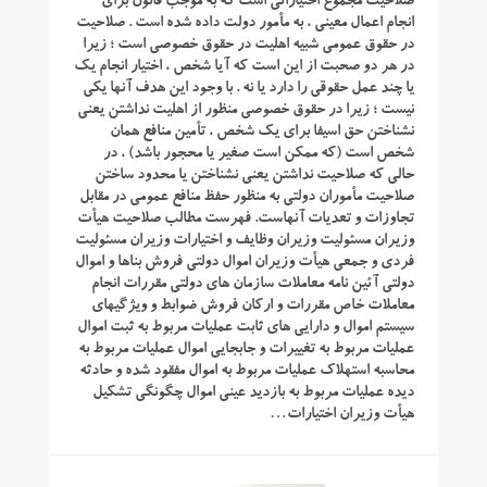
صلاحیت مجموع اختیاراتی است که به موجب قانون برای
انجام اعمال معینی ، به مأمور دولت داده شده است . صلاحیت
در حقوق عمومی شبیه اهلیت در حقوق خصوصی است ؛ زیرا
در هر دو صحبت از این است که آیا شخص ، اختیار انجام یک
یا چند عمل حقوقی را دارد یا نه . با وجود این هدف آنها یکی
نیست ؛ زیرا در حقوق خصوصی منظور از اهلیت نداشتن یعنی
نشناختن حق اسیفا برای یک شخص ، تأمین منافع همان
شخص است (که ممکن است صغیر یا محجور باشد) ، در
حالی که صلاحیت نداشتن یعنی نشناختن یا محدود ساختن
صلاحیت مأموران دولتی به منظور حفظ منافع عمومی در مقابل
تجاوزات و تعدیات آنهاست. فهرست مطالب صلاحیت هیأت
وزیران مسئولیت وزیران وظایف و اختیارات وزیران مسئولیت
فردی و جمعی هیأت وزیران اموال دولتی فروش بناها و اموال
دولتی آئین نامه معاملات سازمان های دولتی مقررات انجام
معاملات خاص مقررات و ارکان فروش ضوابط و ویژگیهای
سیستم اموال و دارایی های ثابت عملیات مربوط به ثبت اموال
عملیات مربوط به تغییرات و جابجایی اموال عملیات مربوط به
محاسبه استهلاک عملیات مربوط به اموال مفقود شده و حادثه
دیده عملیات مربوط به بازدید عینی اموال چگونگی تشکیل
هیأت وزیران اختیارات…