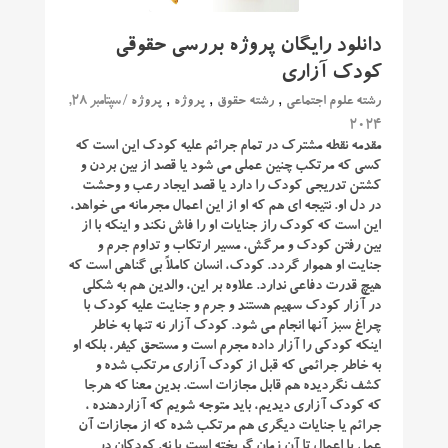
دانلود رایگان پروژه بررسی حقوقی
کودک آزاری
,
,
,
/ سپتامبر 28,
رشته علوم اجتماعی
رشته حقوق
پروژه
پروژه
2024
مقدمه نقطه مشترک در تمام جرائم علیه کودک این است که
کسی که مرتکب چنین عملی می شود یا قصد از بین بردن و
کشتن تدریجی کودک را دارد یا قصد ایجاد رعب و وحشت
در دل او. نتیجه ای هم که او از این اعمال مجرمانه می خواهد،
این است که کودک راز جنایات او را فاش نکند و اینکه با از
بین رفتن کودک و مرگش، مسیر ارتکاب و تداوم جرم و
جنایت او هموار گردد. کودک، انسان کاملاً بی گناهی است که
هیچ قدرت دفاعی ندارد. علاوه بر این، والدین هم به شکلی
در آزار کودک سهیم هستند و جرم و جنایت علیه کودک با
چراغ سبز آنها انجام می شود. کودک آزار نه تنها به خاطر
اینکه کودکی را آزار داده مجرم است و مستحق کیفر، بلکه او
به خاطر جرائمی که قبل از کودک آزاری مرتکب شده و
کشف نگردیده هم قابل مجازات است. بدین معنا که هرجا
که کودک آزاری دیدیم، باید متوجه شویم که آزاردهنده ،
جرائم یا جنایات دیگری هم مرتکب شده که از مجازات آن
عمل یا اعمال تا آن زمان گریخته است یا نه. کودکان در