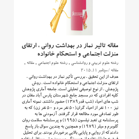
مقاله تاثیر نماز در بهداشت روانی ، ارتقای
منزلت اجتماعی و استحکام خانواده
,
,
,
رشته علوم تربیتی و روانشناسی
رشته علوم اجتماعی
مقاله
/ سپتامبر 11, 2015
مقاله
هدف از این تحقیق ، بررسی تأثیر نماز در بهداشت روانی ،
ارتقای منزلت اجتماعی و استحکام خانواده است . روش
پژوهش ، از نوع توصیفی تحلیلی است. جامعه آماری پژوهش
کلیه افرادی که در مسجد جامع شهرستان پارس آباد مغان در
شب های احیاء (شب قدر۱۳۸۹) حضور داشتند. نمونه آماری
نیز ۱۰۰ نفر از احیاء گران(۵۰ نفر مرد و ۵۰ نفر زن) که به
طور تصادفی مورد مطالعه قرار گرفتند. آزمودنی ها به
پرسشنامه ی تعبد نیلسون (۱۹۹۵) و پرسشنامه سلامت روان
گلوبرم و میلر (۱۹۷۹) و همچنین به چندین سوال باز پاسخ
دادندکه از روایی و پایایی بالایی برخوردار بودند. برای تحلیل