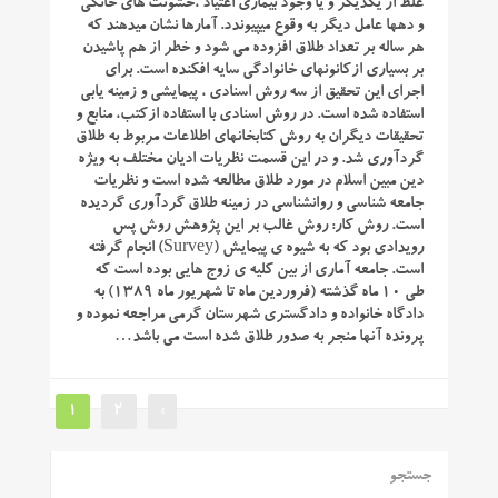
غلط از یکدیگر و یا وجود بیماری اعتیاد ،خشونت های خانگی
و ده­ها عامل دیگر به وقوع می­پیوندد. آمارها نشان می­دهند که
هر ساله بر تعداد طلاق افزوده می شود و خطر از هم پاشیدن
بر بسیاری ازکانون­های خانوادگی سایه افکنده است. برای
اجرای این تحقیق از سه روش اسنادی ، پیمایشی و زمینه یابی
استفاده شده است. در روش اسنادی با استفاده ازکتب، منابع و
تحقیقات دیگران به روش کتابخانه­ای اطلاعات مربوط به طلاق
گردآوری شد. و در این قسمت نظریات ادیان مختلف به ویژه
دین مبین اسلام در مورد طلاق مطالعه شده است و نظریات
جامعه شناسی و روان­شناسی در زمینه طلاق گردآوری گردیده
است. روش کار: روش غالب بر این پژوهش روش پس
رویدادی بود که به شیوه ی پیمایش (Survey) انجام گرفته
است. جامعه آماری از بین کلیه ی زوج هایی بوده است که
طی ۱۰ ماه گذشته (فروردین ماه تا شهریور ماه ۱۳۸۹) به
دادگاه خانواده و دادگستری شهرستان گرمی مراجعه نموده و
پرونده آنها منجر به صدور طلاق شده است می باشد…
1
2
»
جستجو