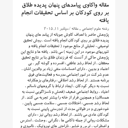
مقاله واکاوی پیامدهای پنهان پدیده طلاق
بر روی کودکان بر اساس تحقیقات انجام
یافته
,
/ سپتامبر 11, 2015
رشته علوم اجتماعی
مقاله
پژوهش حاضر با اهداف کاوش جویانه از پیامد های پنهان
پدیده طلاق بر روی کودکان انجام یافته است . روش تحقیق
توصیفی- تحلیلی از منابع موجود ( تحقیقات انجام یافته و
تئوریهای موجود در این زمینه ) می باشد . یافته ها و نتایج این
پژوهش حاکی از آنست که فرزندان طلاق بنا بر نتایج تحقیق
محققان ، از لحاظ رشد عاطفی : افسرده و گوشه گیر ، بی
اعتماد و بدبین ، دارای احساسات منفی زیاد بر والدین اشان ،
عدم شرکت در امور اجتماعی مدرسه و فعالیت‌های فوق
برنامه هستند . از لحاظ رشد اخلاقی : رفتارهای بزهکارانه
نسبت به دیگر کودکان ، ایجاد ارتباط با گروههای ناسالم ،
اعتیاد ، روابط اجتماعی ضعیف (فحش و ناسزاگویی نسبت به
همسالان) و همچنین فرار از خانه را بیشتر تجربه می کنند . از
لحاظ رشد جسمی : اختلالات جسمی ، سلامت جسمی پایین ،
خودخوری و در طولانی مدت از تندرستی پایینی نسبت به
کودکان عادی می باشند . از لحاظ رشد روانی نیز : دارای
مشکلات روانی از جمله ناکامی ها ، نگرانی ، وحشت ، استرس
و اضطراب ، ترس و خشم ، ناراحتی های نوروتیک ، ناامیدی و