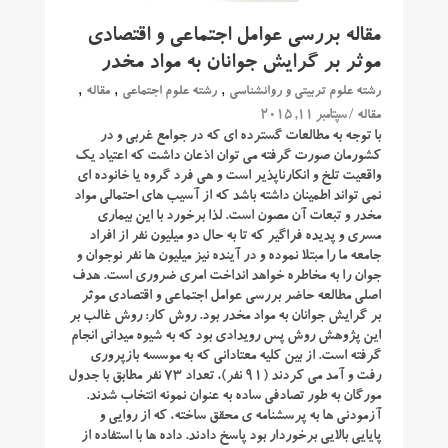
مقاله بررسی عوامل اجتماعی و اقتصادی
موثر بر گرایش جوانان به مواد مخدر
,
,
,
رشته علوم تربیتی و روانشناسی
رشته علوم اجتماعی
مقاله
/ سپتامبر 11, 2015
مقاله
با توجه به مطالعات گسترده ای که در جوامع غربی و در
کشورمان صورت گرفته می توان اذعان داشت که اعتیاد یک
واقعیت تلخ و انکارناپذیر است و هی فرد گروه یا خانوده ای
نمی تواند اطمینان داشته باشد که از آسیب های احتمالی مواد
مخدر و تبعات آن مصون است. لذا برخورد با این بیماری
مسری و پدیده فراگیر که تا به حال دو میلیون نفر از افراد
جامعه ما را مبتلا نموده و در آینده نیز میلیون ها نفر نوجوان و
جوان را به مخاطره خواهد انداخت امری ضروری است. هدف
اصلی مطالعه حاضر بررسی عوامل اجتماعی و اقتصادی موثر
بر گرایش جوانان به مواد مخدر بود. روش کار: روش غالب بر
این پژوهش روش پس رویدادی بود که به شیوه میدانی انجام
گرفته است. از بین کلیه معتادانی که به موسسه بازپروری
رفت و آمد می کردند (۹۱ نفر)، تعداد ۷۳ نفر مطابق با جدول
مورگان به طور تصادفی ساده به عنوان نمونه انتخاب شدند.
آزمودنی ها به پرسشنامه ی محقق ساخته، که از روایی و
پایایی بالایی برخوردار بود پاسخ دادند. داده ها با استفاده از