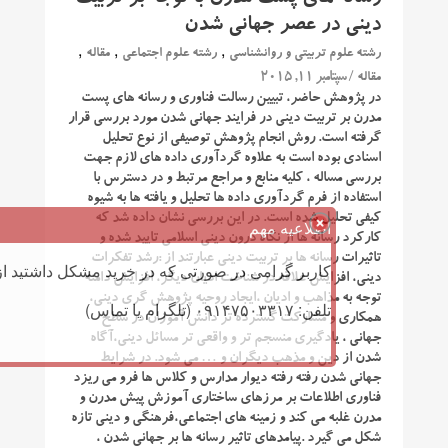
دینی در عصر جهانی شدن
,
,
,
رشته علوم تربیتی و روانشناسی
رشته علوم اجتماعی
مقاله
/ سپتامبر 11, 2015
مقاله
در پژوهش حاضر، تبیین رسالت فناوری و رسانه های پست
مدرن بر تربیت دینی در فرایند جهانی شدن مورد بررسی قرار
گرفته است. روش انجام پژوهش توصیفی از نوع تحلیل
اسنادی بوده است به علاوه گردآوری داده های لازم جهت
بررسی مساله ، کلیه منابع و مراجع مرتبط و در دسترس با
استفاده از فرم گردآوری داده ها تحلیل و یافته ها به شیوه
کیفی تحلیل شده است. در این بررسی نشان داده شد که
اطلاعیه مهم
کارکرد رسانه ها از نگاه درون دینی اسلامی تایید شده و
تاثیرات رسانه ها بر تربیت دینی عبارتند از :رشد تفکرات
کاربر گرامی در صورتی که در خرید مشکل داشتید از 
دینی، افزایش علاقه در شناخت ادیان دیگر، افزایش دامنه
توجه به مذاهب و ادیان ،ایجاد روحیه پژوهش گری دینی،
تلفن: ۰۹۱۴۷۵۰۳۳۱۷ (تلگرام یا تماس)
همکاری و مشارکت گسترده تر دانش آموزان در سطح
جهانی ، یادگیری منسجم تر و واقعی تر مسائل دینی،آگاه
شدن از دین و مذهب دیگران و … می شود. در شرایط
جهانی شدن رفته رفته دیوار مدارس و کلاس ها فرو می ریزد
فناوری اطلاعات بر مرزهای ساختاری آموزش پیش مدرن و
مدرن غلبه می کند و زمینه های اجتماعی،فرهنگی و دینی تازه
شکل می گیرد .پیامدهای تاثیر رسانه ها بر جهانی شدن ،