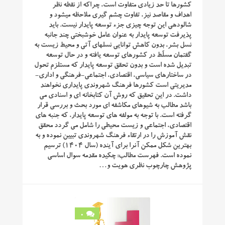
کشورها تا حد زیادی متفاوت است، چراکه از نقطه نظر
اهداف و مقاصد نیز، تفاوت چشم گیری ملاحظه می­شود و
شالوده­ی این توجه چیزی جزء توسعه پایدار نیست. باید
پذیرفت توسعه پایدار به عنوان عامل خوشبختی چند جانبه
نسل بشر، بدون کاهش توانایی نسل­های آتی و محیط زیست به
گفتمان مسلّط در کشورهای توسعه یافته و در حال توسعه
تبدیل شده است و بدون تحقق توسعه پایدار که مستلزم تحول
در ساختارهای سیاسی، اقتصادی، اجتماعی-فرهنگی و اداری-
مدیریتی است کشورها فرهنگ شهروندی پایداری نخواهند
داشت. در این تحقیق که روش آن کتابخانه ای و اسنادی می
باشد مطالب به شیوه­ای مکاشفه ای مورد بحث و بررسی قرار
گرفته است. با توجه به مولفه های توسعه پایدار، که جنبه های
اقتصادی، اجتماعی و زیست محیطی را شامل می گردد محقق
نقش آموزش را در ارتقاء فرهنگ شهروندی تبیین نموده و به
بهترین شکل ممکن آنرا برای آینده (سال ۱۴۰۴) ترسیم
نموده است. فهرست مطالب: چکیده مقدمه سوال اساسی
پژوهش چارچوب نظری هویت و…
0