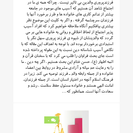
فرزندپروری والدین بی تاثیر نیست . چراکه همه ی ما در
اجتماع شاهد آن هستیم که آسیب های موجود در جامعه
بیشتر از ندانم کاری های خانواده ها و طرز برخورد آنها با
فرزندان سرچشمه گرفته ، و اگر به کلیت این موضوع نظر
بیشتری بیافکنیم آنگاه ملاحظه خواهیم کرد که افراد آسیب
پذیر اجتماع از لحاظ اخلاقی و روانی به خانواده هایی بر می
گردد که والدینشان از شیوه ی فرزند پروری سهل نگر یا
استبدادی برخوردار بوده اند. با توجه به اهداف این مقاله که با
نگاهی آسیب شناسانه دین نسبت به این مقوله پرداخته شده
است جای بحث فراوان را طلب می کرد که با سخنان قرآن و
ائمه اطهار (ع)، حسن ختام این بحث هستیم . اگر چه دین ، ما
را به رعایت حد میانه و آزادی مشروط در روابط بین اعضاء
خانواده و از جمله رابطه والد ـ فرزند توصیه می کند. زیرا در
فرهنگ اسلام آنچه در اختیار انسان است، از جمله فرزندان،
امانت الهی هستند و خانواده مسئول حفظ سلامت ، رشد و
سعادت آنها است. همانطور که…
0