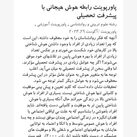
پاورپوینت رابطه هوش هیجانی با
پیشرفت تحصیلی
,
,
رشته علوم تربیتی و روانشناسی
پاورپوینت آموزشی
/ آگوست 29, 2024
پاورپوینت
آنچه که فکر روانشناسان را به خود معطوف داشته، این است
که چرا تعداد زیادی از افراد با وجود داشتن هوش شناختی
بالا در کارهای خود شکست می‌خورند و بر عکس تعداد
زیادی از افراد با بهره‌ هوشی پایین در تلاشهای خود موفق
می‌شوند؟ اگر چه عوامل زیادی در پیشرفت تحصیلی مؤثرند،
اما وقتی سخن از پیشرفت تحصیلی به میان می‌‌آید، اغلب
توجه ها به متغییر هوش به عنوان عامل مؤثر در این پیشرفت
معطوف می‌شود و به عوامل دیگر کمتر توجه می شود.
تحقیقات نشان داده است که کلید تعیین و پیش بینی موفقیت
و کامیابی ‌تنها هوش شناختی نیست. بسیاری از افراد با هوش
شناختی بالا در زندگی حیرانند حال آنکه بسیاری با هوش
شناختی پایین ‌تر به موفقیت و کامیابی دست یافته‌اند. شاید
افراد باهوشی را بشناسیم که به علت بی ‌لیاقتی اجتماعی یا
فقدان انگیزه در زندگی اجتماعی چندان موفق نیستند و چه بسا
افراد با هوش عمومی متوسط و با اتکا و اعتماد به توانایی‌
هایشان به موقعیتهای اجتماعی و شغلی بالا و موفقیت‌ های
چشمگیری دست یافته باشند (بار-ان، 2000). فهرست