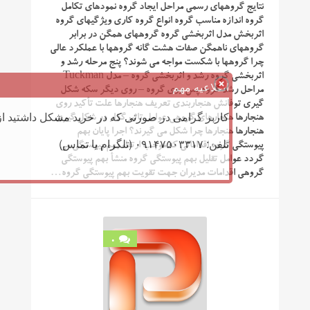
نتایج گروههای رسمی مراحل ایجاد گروه نمودهای تکامل
گروه اندازه مناسب گروه انواع گروه کاری ویژگیهای گروه
اثربخش مدل اثربخشی گروه گروههای همگن در برابر
گروههای ناهمگن صفات هشت گانه گروهها با عملکرد عالی
چرا گروهها با شکست مواجه می شوند؟ پنج مرحله رشد و
اثربخشی گروه رشد و اثربخشی گروه – مدل Tuckman
اطلاعیه مهم
مراحل رشد گروه پس روی گروه – روی دیگر سکه شکل
گیری توفانش هنجاربندی تعریف هنجارها علت تأکید روی
کاربر گرامی در صورتی که در خرید مشکل داشتید از 
هنجارها هنجارهای گروهی عوامل تاثیرگذار در شکل گیری
هنجارها هنجارها چرا شکل می گیرند؟ اجرا پایان بهم
تلفن: ۰۹۱۴۷۵۰۳۳۱۷ (تلگرام یا تماس)
پیوستگی گروه اقداماتی که موجب ارتقاء بهم پیوستگی می
گردد عوامل تقلیل بهم پیوستگی گروه منشأ بهم پیوستگی
گروهی اقدامات مدیران جهت تقویت بهم پیوستگی گروه…
0