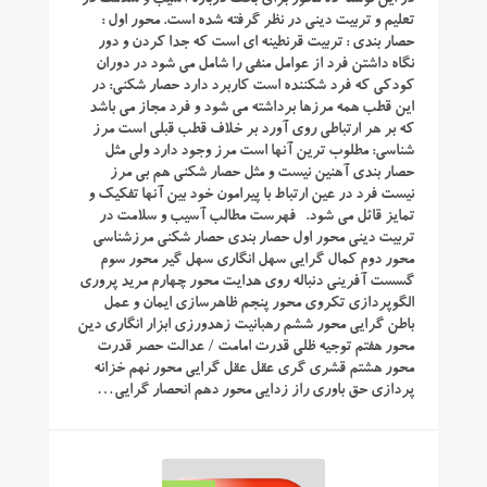
تعلیم و تربیت دینی در نظر گرفته شده است. محور اول :
حصار بندی : تربیت قرنطینه ای است که جدا کردن و دور
نگاه داشتن فرد از عوامل منفی را شامل می شود در دوران
کودکی که فرد شکننده است کاربرد دارد حصار شکنی: در
این قطب همه مرزها برداشته می شود و فرد مجاز می باشد
که بر هر ارتباطی روی آورد بر خلاف قطب قبلی است مرز
شناسی: مطلوب ترین آنها است مرز وجود دارد ولی مثل
حصار بندی آهنین نیست و مثل حصار شکنی هم بی مرز
نیست فرد در عین ارتباط با پیرامون خود بین آنها تفکیک و
تمایز قائل می شود. فهرست مطالب آسیب و سلامت در
تربیت دینی محور اول حصار بندی حصار شکنی مرزشناسی
محور دوم کمال گرایی سهل انگاری سهل گیر محور سوم
گسست آفرینی دنباله روی هدایت محور چهارم مرید پروری
الگوپردازی تکروی محور پنجم ظاهرسازی ایمان و عمل
باطن گرایی محور ششم رهبانیت زهدورزی ابزار انگاری دین
محور هفتم توجیه ظلی قدرت امامت / عدالت حصر قدرت
محور هشتم قشری گری عقل عقل گرایی محور نهم خزانه
پردازی حق باوری راز زدایی محور دهم انحصار گرایی…