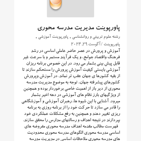
پاورپوینت مدیریت مدرسه محوری
,
,
رشته علوم تربیتی و روانشناسی
پاورپوینت آموزشی
/ آگوست 29, 2024
پاورپوینت
آموزش و پرورش در عصر حاضر عاملی اساسی در رشد
فرهنگ واقتصاد جوامع، و یك فرآیند مستمر و با سرعت غیر
قابل پیش بینی بشمار می رود. در این خصوص برنامه ریزان
آموزشی بایستی كیفیت آموزش پرورش را مستحكم سازند تا
از بقیه كشورها ی جهان عقب تر نماند. در آموزش وپرورش
كشورهای پیشرفته جهان، توجه به موضوع مدیریت مدرسه
محوری از دیر باز از اهمیت خاصی برخوردار بوده و همچنین
از ویژگیهای بارز نظام های آموزشی در دهه اخیر بشمار
میرود. آشنایی با این شیوه ها، رهبران آموزشی و آموزشگاهی
را قادر می سازد تا حركت خود را از برنامه روزی به برنامه
ریزی تغییر دهند و همچنین به رفع مشكلات عملكردی خود
بپردازند در نتیجه اهداف و رسالتهای مدارس را محقق سازند.
فهرست مطالب مقدمه اهداف مدرسه محوری مفروضه های
اساسی مدرسه محوری الگوهای مدرسه محوری محدودیت
های مدرسه محوری ملاحظات اساسی در مدیریت مدرسه