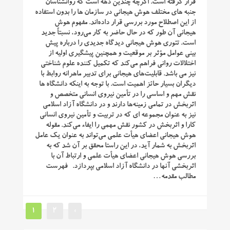
قرار گرفته است. اگرچه چندین دهه است که روانشناسان
جنبه ‌های مختلف هوش هیجانی در سازمان‌ ها را بدون استفاده
از این اصطلاح مورد بررسی قرار داده‌اند. مفهوم هوش
هیجانی آن طور که در حال حاضر به کار می‌رود، نسبتاً جدید
است. تئوری هوش هیجانی دیدگاه جدیدی را درباره پیش
‌بینی عوامل مؤثر بر موقعیت و همچنین پیشگیری اولیه از
اختلالات روانی فراهم می‌کند که تکمیل‌ کننده علوم شناختی
نیز می ‌باشد. قابلیت‌های هیجانی برای تدبیر ماهرانه روابط با
دیگران بسیار حائز اهمیت است. با توجه به اینکه دانشگاه‌ ها
نقش مهم و اساسی را در تأمین نیروی انسانی متخصص و
اثربخش در تمامی زمینه‌ها دارند و در دانشگاه آزاد اسلامی
نیز به عنوان مجموعه ای که در تربیت و تأمین نیروی انسانی
کارا و اثربخش در کشور نقش مهمی را ایفاء می‌کند. مقوله
هوش هیجانی اعضای هیأت علمی می‌تواند به عنوان یک عامل
اثربخش به شمار‌ آید، در این راستا محقق بر آن شد که به
بررسی هوش هیجانی اعضای هیأت علمی و ارتباط آن با
اثربخشی آنها در دانشگاه آزاد اسلامی بپردازد. فهرست
مطالب مقدمه…
1
2
»