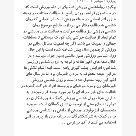
/ سپتامبر 22, 2024
پروژه
چکیده روان‎شناسی ورزشی شاخه‎ای از علم ورزش است که
شناسی به مطالعه رفتار می‎ پردازد، بالطبع موضوع روان
‎شناسی ورزشی نیز مطالعه حرکات و فعالیت ‎های ورزشی در
تمام ابعاد از فعالیت حرکتی یک کودک دبستانی تا مسابقات
جهانی و المپیک می ‎باشد. اگر چه اهميت مسائل روانی در
ورزش از چندین سال پیش شناخته شده است با این حال
روان‎ شناسی ورزشی هنوز دانشی بسیار جوان می‎باشد و در
خلال دهه‎ های اخیر علاقه و توجه به «روان‎ شناسی ورزشی
شناختی» افزایش چشم‎ گیری یافته است. ابتدا تمام تلاش‎ ها
در این حیطه معطوف به مردان قهرمان بود اما در سال‎ های
اخیر این روند متحول شده است و روان‎ شناسی ورزشی
قهرمانان زن و مرد حرفه‎ای و برجسته افراد شرکت کننده در
فعالیت‎ های غیر حرفه ‏ای را نیز مورد توجه قرار می‎دهد. به
عبارتی هدف روان ‎شناسی ورزشی کمک به ورزشکاران در
تمام رده‎ های سنی از نوجوانان تا بزرگسالان است. امروزه
متخصصان فیزیولوژی ورزش از دانش روان‎شناسی ورزشی
برای کمک به شرکت‎کنندگان در برنامه‎ های باز پروری قلبی
استفاده می ‎کنند تا آنها بر ترس…