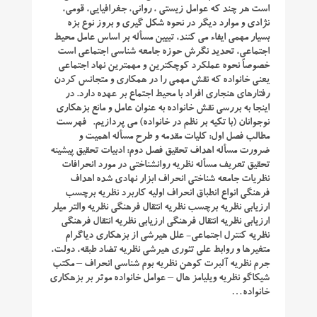
است هر چند که عوامل زیستی ، روانی، جغرافیایی، قومی،
نژادی و موارد دیگر در نحوه شكل ‌گیری و بروز نوع بزه
بسیار مهمی ایفاء می‌ كنند، تبیین مسأله بر اساس عامل محیط
اجتماعی، تحدید نگرش حوزه جامعه شناسی اجتماعی است
خصوصاً نحوه عملكرد كوچكترین و مهمترین نهاد اجتماعی
یعنی خانواده كه نقش مهمی را در همكاری و متجانس كردن
رفتارهای هنجاری افراد با محیط اجتماع بر عهده دارد. در
اینجا به بررسی نقش خانواده به عنوان عامل و مانع بزهكاری
نوجوانان (با تكیه بر نظم در خانواده) می ‌پردازیم. فهرست
مطالب فصل اول: کلیات مقدمه و طرح مسأله اهمیت و
ضرورت مسأله اهداف تحقیق فصل دوم: ادبیات تحقیق پیشینه
تحقیق تعریف مسأله نظریه روانشناختی در مورد انحرافات
نظریات جامعه شناختی انحراف ابزار نهادی شده اهداف
فرهنگی انواع انطباق انحراف اولیه کاربرد نظریه برچسب
ارزیابی نظریه برچسب نظریه انتقال فرهنگی نظریه والتر میلر
ارزیابی نظریه انتقال فرهنگی ارزیابی نظریه انتقال فرهنگی
نظریه کنترل اجتماعی- علل هیرشی از بزهکاری دیاگرام
متغیرها و روابط علی تئوری هیرشی نظریه تضاد طبقه، دولت،
جرم نظریه آلبرت کوهن نظریه بوم شناسی انحراف – مکتب
شیکاگو نظریه ویلیامز هال – عوامل خانواده موثر بر بزهکاری
خانواده…