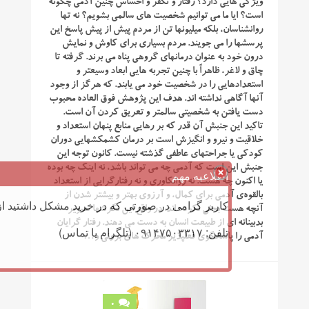
ویژگی هایی دارد؟ رفتار و تکفر و احساس چنین آدمی چگونه
است؟ ایا ما می توانیم شخصیت های سالمی بشویم؟ نه تها
روانشناسان، بلکه میلیونها تن از مردم پیش از پیش پاسخ این
پرسشها را می جویند. مردم بسیاری برای کاوش و نمایش
درون خود به عنوان درمانهای گروهی پناه می برند. گرفته تا
چاق و لاغر، ظاهراً با چنین تجربه هایی ابعاد وسیعتر و
استعدادهایی را در شخصیت خود می یابند. که هرگز از وجود
آنها آگاهی نداشته اند. هدف این پژوهش فوق العاده محبوب
دست یافتن به شخصیتی سالمتر و تعریق کردن ‎آن است.
تاکید این جنبش آن قدر که بر رهایی منابع پنهان استعداد و
خلاقیت و نیرو و انگیزش است بر درمان کشمکشهایی دوران
کودکی یا جراحتهای عاطفی گذشته نیست. کانون توجه این
جنبش این است که آدمی چه می تواند باشد، نه اینک چه بوده
اطلاعیه مهم
یا اکنون چه هست. نه روانکاوری و نه رفتارگرایی از استعداد
بالقوه‌ی آدمی برای کمال، و آرزوی بهتر و بیشتر شدن از
کاربر گرامی در صورتی که در خرید مشکل داشتید از 
آنچه هست بحثی نکرده اند. در واقع این نگرشها تصویر
بدبینانه ای از طبیعت انسان به دست می دهند. رفتار گرایان
تلفن: ۰۹۱۴۷۵۰۳۳۱۷ (تلگرام یا تماس)
آ‎دمی را پاسخگوی فعلپذیر محرک های برونی و…
0