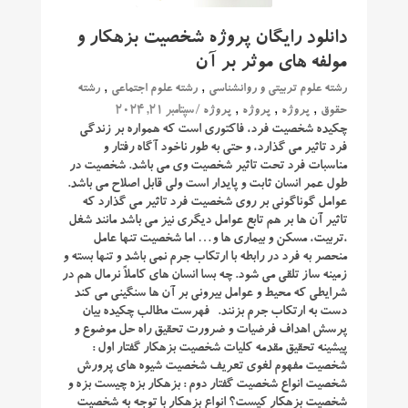
دانلود رایگان پروژه شخصیت بزهکار و
مولفه های موثر بر آن
,
,
رشته علوم تربیتی و روانشناسی
رشته علوم اجتماعی
رشته
,
,
,
/ سپتامبر 21, 2024
حقوق
پروژه
پروژه
پروژه
چکیده شخصیت فرد، فاکتوری است که همواره بر زندگی
فرد تاثیر می گذارد، و حتی به طور ناخود آگاه رفتار و
مناسبات فرد تحت تاثیر شخصیت وی می باشد. شخصیت در
طول عمر انسان ثابت و پایدار است ولی قابل اصلاح می باشد.
عوامل گوناگونی بر روی شخصیت فرد تاثیر می گذارد که
تاثیر آن ها بر هم تابع عوامل دیگری نیز می باشد مانند شغل
،تربیت، مسکن و بیماری ها و… اما شخصیت تنها عامل
منحصر به فرد در رابطه با ارتکاب جرم نمی باشد و تنها بسته و
زمینه ساز تلقی می شود. چه بسا انسان های کاملاً نرمال هم در
شرایطی که محیط و عوامل بیرونی بر آن ها سنگینی می کند
دست به ارتکاب جرم بزنند. فهرست مطالب چكیده بیان
پرسش اهداف فرضیات و ضرورت تحقیق راه حل موضوع و
پیشینه تحقیق مقدمه كلیات شخصیت بزهكار گفتار اول :
شخصیت مفهوم لغوی تعریف شخصیت شیوه های پرورش
شخصیت انواع شخصیت گفتار دوم : بزهكار بزه چیست بزه و
شخصیت بزهكار كیست؟ انواع بزهكار با توجه به شخصیت