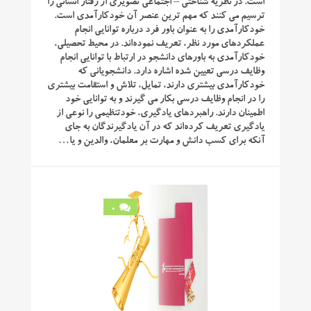
است. در نظريه شناختی – اجتماعی تصويری از رفتار انساني را
ترسيم می كنند كه مهم ترين عنصر آن خودكارآمدی است.
خودكارآمدی را به عنوان باور فرد درباره توانايی انجام
عملكردهاي مورد نظر، تعريف نموده‌اند. در محيط تحصيلی،
خودكارآمدی به باورهای دانشجو در ارتباط با توانايی انجام
وظايف درسی تعيين شده اشاره دارد. دانشجويانی كه
خودكارآمدی بيشتری دارند، تمايل، تلاش و استقامت بيشتری
را در انجام وظايف درسی بكار می گيرند و به توانايی خود
اطمينان دارند. راهبردهای يادگيری، خودتنظيمی را نوعی از
يادگيری تعريف كرده‌اند كه در آن يادگيرندگان به جای
آنكه برای كسب دانش و مهارت بر معلمان، والدين و يا…
0