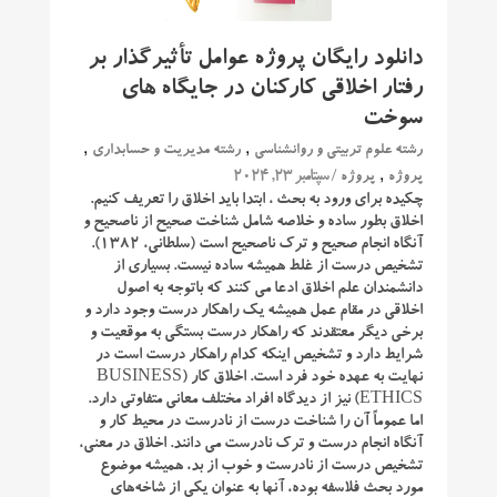
دانلود رایگان پروژه عوامل تأثیرگذار بر
رفتار اخلاقی کارکنان در جایگاه های
سوخت
,
,
رشته علوم تربیتی و روانشناسی
رشته مدیریت و حسابداری
,
/ سپتامبر 23, 2024
پروژه
پروژه
چکیده برای ورود به بحث ، ابتدا باید اخلاق را تعریف کنیم.
اخلاق بطور ساده و خلاصه شامل شناخت صحیح از ناصحیح و
آنگاه انجام صحیح و ترک ناصحیح است (سلطانی، 1382).
تشخیص درست از غلط همیشه ساده نیست. بسیاری از
دانشمندان علم اخلاق ادعا می کنند که باتوجه به اصول
اخلاقی در مقام عمل همیشه یک راهکار درست وجود دارد و
برخی دیگر معتقدند که راهکار درست بستگی به موقعیت و
شرایط دارد و تشخیص اینکه کدام راهکار درست است در
نهایت به عهده خود فرد است. اخلاق کار (BUSINESS
ETHICS) نیز از دیدگاه افراد مختلف معانی متفاوتی دارد.
اما عموماً آن را شناخت درست از نادرست در محیط کار و
آنگاه انجام درست و ترک نادرست می دانند. اخلاق در معنی،
تشخیص درست از نادرست و خوب از بد، همیشه موضوع
مورد بحث فلاسفه بوده، آنها به عنوان یکی از شاخه‌های