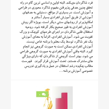
فرد شاگردان مىکند. البته اولین و اساسى ترین گام در راه
تحقق چنین هدفى پذیرفتن مفهوم شاگرد محوری در طراحى
و آموزش است. در بسیارى از مواقع، دستیابى به هدفهاى
آموزشى از طریق آموزش انفرادى بسیار آسانتر و
امکانپذیرتر از روشهاى سنتى دیگر است، بویژه اگر روش
آموزش انفرادى به طور صحیح بکار گرفته شود، روحیه
استقلال طلبى شاگردان در اجراى طرحهاى کوچک و بزرگ
تقویت مى شود. آموزش انفرادی، الزاماً به معناى آموزش
یک نفر شاگرد توسط یک معلم با برنامه خاص نیست.
آموزش انفرادى ممکن است به صورت گروهى نیز انجام
گیرد. البته وقتى آموزش انفرادى به صورت گروهى طراحى
مى شود، بهتر است گروهى از شاگردان که داراى ویژگى
هاى مشترک هستند، تحت آموزش قرار گیرند. فهرست
مطالب چكیده رشد استقلال در عمل و یادگیرى تدریس
خصوصى آموزش برنامه…
0