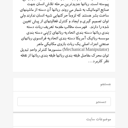
پیوسته است. رباتها جدیدترین مرحله تلاش انسان جهت
صنایع اتوماتیک به شمار می روند. رباتها آن دسته از ماشینهای
ساخت بشر هستند که لزوماً حرکتهایی شبیه انسان ندارند ولی
توان تصمیم گیری و ایجاد و کنترل فعالیتهای از پیش تعیین
شده را دارند. فهرست مطالب مقدمه تعریف ربات دسته
بندی رباتها دسته بندی اتحادیه رباتهای ژاپنی دسته بندی
موسسه رباتیک آمریکا دسته بندی اتحادیه فرانسوی رباتهای
صنعتی اجزاء اصلی یک ربات بازوی مکانیکی ماهر
(Mechanical Manipulator) سنسورها کنترلر واحد تبدیل
توان محرک مفاصل طبقه بندی رباتها طبقه بندی رباتها از نقطه
نظر کاربرد…
جستجو
موضوعات سایت