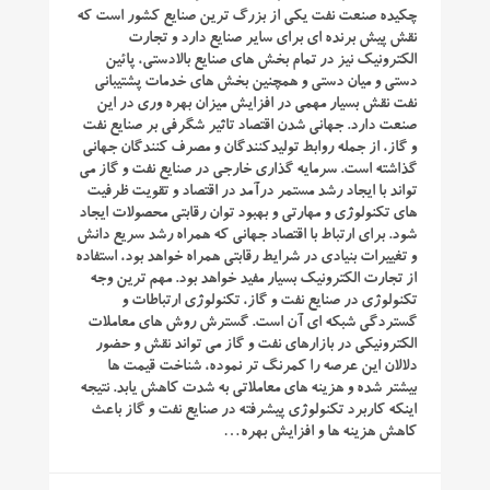
چکیده صنعت نفت یکی از بزرگ‌ ترین صنایع کشور است که
نقش پیش برنده ای برای سایر صنایع دارد و تجارت
الکترونیک نیز در تمام بخش های صنایع بالادستی، پائین
دستی و میان دستی و همچنین بخش های خدمات پشتیبانی
نفت نقش بسیار مهمی در افزایش میزان بهره وری در این
صنعت دارد. جهانی شدن اقتصاد تاثیر شگرفی بر صنایع نفت
و گاز، از جمله روابط تولیدکنندگان و مصرف کنندگان جهانی
گذاشته است. سرمایه گذاری خارجی در صنایع نفت و گاز می
تواند با ایجاد رشد مستمر درآمد در اقتصاد و تقویت ظرفیت
های تکنولوژی و مهارتی و بهبود توان رقابتی محصولات ایجاد
شود. برای ارتباط با اقتصاد جهانی که همراه رشد سریع دانش
و تغییرات بنیادی در شرایط رقابتی همراه خواهد بود، استفاده
از تجارت الکترونیک بسیار مفید خواهد بود. مهم ترین وجه
تکنولوژی در صنایع نفت و گاز، تکنولوژی ارتباطات و
گستردگی شبکه ای آن است. گسترش روش های معاملات
الکترونیکی در بازارهای نفت و گاز می تواند نقش و حضور
دلالان این عرصه را کمرنگ تر نموده، شناخت قیمت ها
بیشتر شده و هزینه های معاملاتی به شدت کاهش یابد. نتیجه
اینکه کاربرد تکنولوژی پیشرفته در صنایع نفت و گاز باعث
کاهش هزینه ها و افزایش بهره…