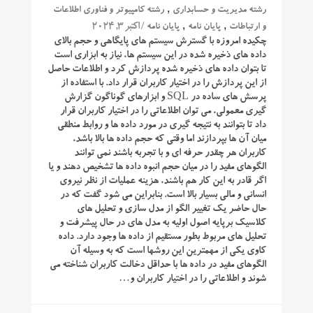
,
رشته مدیریت و حسابداری
رشته کامپیوتر و فناوری اطلاعات
,
,
/ اکتبر 3, 2024
و ارتباطات
پایان نامه
پایان نامه
چکیده امروزه با گسترش سیستم های پایگاهی و حجم بالای
داده های ذخیره شده در این سیستم ها، نیاز به ابزاری است
تا بتوان داده های ذخیره شده پردازش کرد و اطلاعات حاصل
از این پردازش را در اختیار کاربران قرار داد. با استفاده از
پرسش های ساده در SQL و ابزارهای گوناگون گزارش
گیری معمولی، می توان اطلاعاتی را در اختیار کاربران قرار
داد تا بتوانند به نتیجه گیری در مورد داده ها و روابط منطقی
میان آن ها بپردازند اما وقتی که حجم داده ها بالا باشد،
کاربران هر چقدر حرفه ای و با تجربه باشند نمی توانند
الگوهای مفید را در میان حجم انبوه داده ها تشخیص دهند و یا
اگر قادر به این کار هم باشند، هزینه عملیات از نظر نیروی
انسانی و مالی بسیار بالا است. بنابراین می شود گفت که در
حال حاضر یک تغییر الگو از مدل سازی و تحلیل های
کلاسیک برپایه اصول اولیه به مدل های در حال پیشرفت و
تحلیل های مربوط بطور مستقیم از داده ها وجود دارد. داده
کاوی یکی از مهمترین این روشها است که به وسیله آن
الگوهای مفید در داده ها با حداقل دخالت کاربران شناخته می
شوند و اطلاعاتی را در اختیار کاربران و…