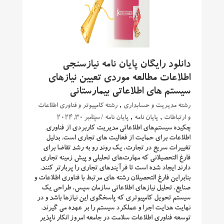
دانلود رایگان پایان نامه نیازسنجی
اطلاعات مطالعه موردی تعیین نیازهای
سیستم های اطلاعاتی بیمارستانی
,
رشته مدیریت و حسابداری
رشته کامپیوتر و فناوری اطلاعات
,
,
/ سپتامبر 30, 2024
و ارتباطات
پایان نامه
پایان نامه
چکیده ﺳﻴﺴﺘﻢﻫﺎﯼ ﺍﻃﻼﻋﺎﺗﯽ ﻣﺪﻳﺮﻳﺖ ﮐﺎﺭﺑﺮﺩﯼ ﺍﺯ ﻓﻨﺎﻭﺭﯼ
ﺍﻃﻼﻋﺎﺕ ﺑﺮﺍﯼ ﺣﻤﺎﻳﺖ ﺍﺯ ﻓﻌﺎﻟﻴﺖ ﻫﺎﯼ ﺗﺠﺎﺭﯼ ﺍﺳﺖ. ﺑﺪﻟﻴﻞ
ﺗﻐﻴﻴﺮﺍﺕ ﺳﺮﻳﻊ ﺩﺭ ﺗﺠﺎﺭﺕ، ﻳﮏ ﺭﻭﻧﺪ ﺭﻭ ﺑﻪ ﺭﺷﺪ ﺗﻘﺎﺿﺎ ﺑﺮﺍﯼ
ﻓﺎﺭﻍ ﺍﻟﺘﺤﺼﻴﻼﻧﯽ ﮐﻪ ﻣﻬﺎﺭﺕﻫﺎﯼ ﺗﺤﻠﻴﻠﯽ ﻭ ﭘﻴﺶ ﺯﻣﻴﻨﻪ ﺗﺠﺎﺭﯼ
ﺩﺍﺭﻧﺪ ﺍﻳﺠﺎﺩ ﺷﺪﻩ ﺍﺳﺖ ﺗﺎ ﻓﺮﺁﻳﻨﺪﻫﺎﯼ ﺗﺠﺎﺭﯼ ﺭﺍ ﭘﺮﺑﺎﺭﺗﺮ ﮐﻨﻨﺪ.
ﺑﻨﺎﺑﺮﺍﻳﻦ فارغ التحصیلان رشته های مرتبط با فناوری اطلاعات و
صنایع، ﺗﺤﻠﻴﻞ ﻧﻴﺎﺯﻫﺎﯼ ﺍﻃﻼﻋﺎﺗﯽ ﺳﺎﺯﻣﺎﻥ ﺳﭙﺲ، ﻃﺮﺍﺣﯽ ﻳﮏ
ﺳﻴﺴﺘﻢ ﺗﺤﻮﻳﻞ ﮐﺎﻣﭙﻴﻮﺗﺮﯼ ﮐﻪ ﭘﺎﺳﺨﮕﻮﯼ ﺍﻳﻦ ﻧﻴﺎﺯﻫﺎ ﺑﺎﺷﺪ ﻭ ﺩﺭ
ﻧﻬﺎﻳﺖ ﻫﺪﺍﻳﺖ ﺍﺟﺮﺍ ﻭ ﻋﻤﻠﮑﺮﺩ ﺳﻴﺴﺘﻢ ﺭﺍ بر عهده می گیرند.
توسعه فناوری اطلاعات سلامت در جامعه امروز انکار ناپذیر