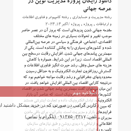
دانلود رایگان پروژه مدیریت نوین در
عرصه جهانی
,
رشته مدیریت و حسابداری
رشته کامپیوتر و فناوری اطلاعات
,
,
/ اکتبر 14, 2024
و ارتباطات
پروژه
پروژه
مقدمه جهانی شدن پدیده‌ای است که بروز آن در عصر حاضر
موجب تغییر و تحولات بسیاری در زمینه‌ های مختلف
اقتصادی، اجتماعی، فرهنگی و سیاسی در عرصه بین‌المللی
شده و کشورهای بسیاری را به چالش کشانده‌ است. یکی از
مهمترین پیامدهای جهانی شدن، افزایش رقابت درسطح بین
المللی اقتصاد است. زیرا در این شرایط، همواره با کاهش
هزینه های حمل ونقل، رشد حیرت انگیز فناوری اطلاعات و
گسترش روزافزون تجارت الکترونیک و به حداقل رسیدن
محدودیتهای جغرافیایی و رشد رقابت مواجه خواهیم بود که
درنتیجه کارایی اقتصاد بین المللی افزایش خواهد یافت. در
این میان می توان گفت مهمترین پیامد جهانی شدن بر اقتصاد
اطلاعیه مهم
کشورها رشد تجارت الکترونیک است. که عناصر آن بازار
الکترونیک، تبادل الکترونیک داده و تجارت اینترنتی هستند
کاربر گرامی در صورتی که در خرید مشکل داشتید از 
که مبین ارتباط تنگاتنگ بین فناوری اطلاعات و ارتباطات با
فرایندهای بازار و مدیریت است. بنابراین، برای باقی ماندن
تلفن: ۰۹۱۴۷۵۰۳۳۱۷ (تلگرام یا تماس)
مدیران در عرصه رقابتهای اقتصادی باید ابزارهای مختلف
اطلاعاتی و ارتباطی با دیدی روشن و طبق نیازهای سازمان
تامین و راه اندازی شوند. درنهایت آنچه در راستای تجارت