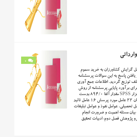
ارداتی
0
ل گرایش کشاورزان به خرید سموم
 یافتن پاسخ به این سوالات پرسشنامه
 و تحصیلات مختلف توزیع گردید. اطلاعات جمع آوری
برای برآورد پایایی پرسشنامه از روش
آلفای کرونباخ استفاده شده که با لحاظ نمودن تعداد ۲۰ پرسشنامه و استفاده از نرم افزار SPSS مقدار آلفا ۸۹۴/۰ بدست
آمده است که درجه بالای همبستگی سوالات و برخورداری از پایایی بالا می باشد. از میان ۲۲ عامل مورد پرسش ۱۶ عامل تائید
ل تحصیلی، عوامل نفوذ و عوامل تبلیغات
بیان مسئله اهمیت و ضرورت انجام
و پژوهش فصل دوم: ادبیات تحقیق