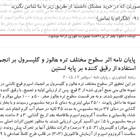
ورتی که در خرید مشکل داشتید از طریق زیر با ما تماس بگیرید
از فنون علم مدیریت پروژه برای برنامه ریزی و زمانبندی با موفقیت و رضایت استفا
شیوه های برنامه ریزی و زمانبندی استفاده از شبکه ها می باشد. در این تحقیق به علت
از آنها به عنوان ابزاری توانمند در برنامه ریزی و زمانبندی پروژه های مکانیزاسیو
مطالب چکیده بیان مسئله سوالات تحقیق فرضیات تحقیق بررسی منابع مواد و روش ها (ر
لینک دانلود بعد از پرداخت بصورت فوری ارائه میشود.
پایان نامه اثر سطوح مختلف تره هالوز و گلیسرول بر انجما
استفاده از رقیق کننده بر پایه لستین
,
/ سپتامبر 12, 2015
رشته کشاورزی
پایان نامه
در این تحقیق اثر سطوح مختلف تره هالوز و گلیسرول بر انجماد اسپرم قوچ تالشی در 
نمونه ها داخل پایوت ۲۵/۰ میلی لیتری به دمای ۵ درجه س
گشایی در دمای ۳۷ درجه سلسیوس به مدت ۴۵ ثانیه در حمام
میلی مولار) و گلیسرول (۳، ۵ و ۷ درصد) و اثرات متقابل آنها بر تحرک 
سلامت آکروزوم اسپرم از آزمایش فاکتوریل (۳×۳) در قالب طرح کاملاً تصادفی با ۹…