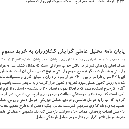
۲۴۴ توجه: لینک دانلود بعد از پرداخت بصورت فوری ارائه میشود.
پایان نامه تحلیل عاملی گرایش کشاورزان به خرید سموم و
,
,
,
/ سپتامبر 4, 2015
رشته مدیریت و حسابداری
رشته کشاورزی
پایان نامه
پایان نامه
هدف اصلی پژوهش تمرکز بر یافتن جواب سوالاتی است که بدنبال کشف علل و عوام
وارداتی و به عبارت دیگر ترجیح سموم وارداتی بر نوع تولید داخلی آن است. به منظور
ای با ۲۲ سوال طراحی و بین ۲۲۰ نفر از بهره برداران با سوابق کاری
شده به روش تحلیل عاملی مورد تجزیه و تحلیل قرار گرقته و به نتایجی دست یافتیم. 
گردید که انها را به عوامل شخصی و فردی، عوامل فیزیکی، عوامل ذهنی و روانی، عوام
تقسیم بندی و نام گذاری نمودیم. فهرست مطالب چکیده فصل اول: طرح تحقیق مقدمه 
پژوهش اهداف پژوهش اهداف ویژه سوالات پژوهش تعاریف مفهومی و عملیاتی قلمر
مقدمه عوامل تأثیر گذار در رفتار خرید عوامل فرهنگی عوامل…