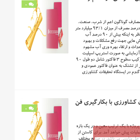
0
 مصارف گوناگون اعم از شرب، صنعت،
کشاورزی و محیط های طبیعی است. براساس آمارهای موجود بخش کشاورزی با 92 درصد مصرف از میزان 93/1 میلیارد متر
مکعب آب استحصالی به عنوان بزرگترین مصرف کننده آب کشور معرفی می گردد. نظر به اینکه بیش از 90 درصد آب
ش هایی جهت رفع مشکلات و بهبود
داث و ارتقاء بهره وری آب مشهود
، آزمایشی به صورت استریپ اسپلیت
پلات در قالب طرح بلوکهای کامل تصادفی با سه تکرار انجام شد. تیمارها شامل 12 ترکیب سطوح 3 فاکتور شامل دو طول 90
 افقی و دو دور آبیاری براساس 25 و 40 میلیمتر تبخیر از تشتک به عنوان فاکتور عمودی و
کرت فرعی روی محصول گندم در ایستگاه تحقیقات کشاورزی
ن کشاورزی با بکارگیری فن
0
روژه با یک ترتیب معین و در یک بازه
ملیات پیش خواهد آمد. برای کاستن از
 حل مناسبی می باشد. در صنایع مختلف