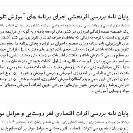
پایان نامه بررسی اثربخشی اجرای برنامه های آموزش تلو
,
,
,
,
رشته علوم تربیتی و روانشناسی
رشته علوم اجتماعی
رشته کشاورزی
پایان نامه
پایا
یک خصیصه عمده زندگی امروزی در کشورهای توسعه یافته و به گونه ای فزاینده در
تلویزیون است. با توجه به زمانی که مخاطبان صرف تماشای تلویزیون می کنند آشکا
های تلویزیونی، باید برنامه ریزی صحیح و اصولی در تولید و پخش برنامه ها انجام دهند 
تلویزیون داشته باشند. امروزه به دلیل حجم بالای تولید علم و نیز به دلیل افزایش ج
در سطح وسیعی گسترش یافته و به انتشار اطلاعات در زمینه های مختلف علمی، آمو
سراسر دنیا می پردازند. فهرست مطالب: فصل اول: کلیات پژوهش مقدمه بیان مسأله
هدف کلّی هدفهای جزئی سئوالات پژوهش تعریف اصطلاحات تعاریف مفهومی و عملیات
مقدمه آموزش و طراحی برنامه ریزی آموزشی و درسی آموزش و تعریف آن انواع آم
عنوان آموزش غیررسمی و بزرگسالان آموزش کشاورزی، اهمیت و نقش آن در توسعه
طراحی برنامه ریزی درسی تعیین نیازهای آموزشی تعیین اهداف آموزشی محتوای آم
مواد و وسایل آموزشی…
پایان نامه بررسی اثرات اقتصادی فقر روستایی و عوامل مو
,
,
,
/ سپتامبر 4, 2015
رشته مدیریت و حسابداری
رشته کشاورزی
پایان نامه
پایان نامه
عنوان پایان نامه: بررسی اثرات اقتصادی فقر روستایی و عوامل موثر بر آن سطح پایان