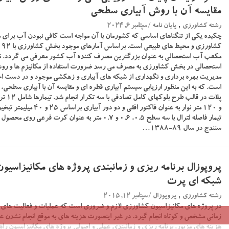
مقایسه آن با روش آبیاری سطحی
,
/ سپتامبر 6, 2024
رشته کشاورزی
پایان نامه
چکیده یکی از تنگناهای اساسی که کشورمان با آن مواجه است کافی نبودن آب برای
استحصالی در بخش کشاورزی به مصرف می رسد ضرورت استفاده از مکانیزم ها و رو
مدیریت بهره برداری و نگهداری از شبکه های آبیاری و زهکشی موجود و در دست اح
است. که به این منظور ارزیابی سیستم آبیاری قطره ای و مقایسه آن با آبیاری سطحی
و 120 متر نوار به عنوان فاکتور
تیمار فاصله لترال با سه سطح 0.5، 0.6 و 0.7 متر به عنوان 
سنندج در سال 89-1388…
پروپوزال برنامه ریزی و زمانبندی پروژه های مکانیزاسیو
شبکه ای پرت
,
/ سپتامبر 12, 2015
رشته کشاورزی
پروپوزال
در پروژه های مکانیزاسیون کشاورزی لازم و ضروری است که عملیات و فعالیت های پ
زمانی مشخص و کوتاه انجام گیرد. در غیر اینصورت هزینه های به موقع انجام نشدن ع
هزینه های مزبور، برنامه ریزی و زمانبندی عملی و اصولی پروژه های مکانیزاسیون راه