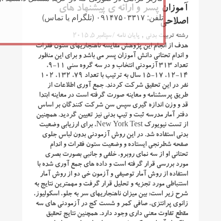
آموزان پسر و ارائه ی پیشنهاد های
تلفن: ۰۹۱۴۷۵۰۳۳۱۷ (تلگرام یا تماس)
اصلاحی
,
/ سپتامبر 5, 2015
رشته تربیت بدنی
پایان نامه
هدف از انجام این پژوهش مقایسه ناهنجاریهای ستون فقرات
و اندام تحتانی دانش آموزان پسر می باشد و برای این منظور
تعداد ۳۱۳ آزمودنی انتخاب و در سه گروه سنی ۱۱-۹،
۱۴-۱۲، ۱۷-۱۵ سال به ترتیب با تعداد ۷۹، ۱۳۲، ۱۰۲
نفر در این تحقیق شرکت کردند. جمع آوری اطلاعات از
طریق پرسشنامه و معاینه صورت گرفته است در معاینه ابتدا
قد و وزن اندازه گیری سپس سن شرکت کنندگان بر اساس
دفتر آمار مدرسه ثبت و تیپ بدنی نیز تعیین گردید. همچنین
از تست نیویورک New York Test، برای ارزیابی وضعیت
بدنی استفاده شد. در این روش آزمودنی بدون لباس جلوی
صفحه شطرنجی ایستاده و وضعیت ستون فقرات و اندام
تحتانی او از سه نمای روبرو، خلفی و جانبی بصورت بصری
مورد بررسی قرار گرفته است و داده های جمع آوری شده با
استفاده از روش آمار توصیفی و آزمون خی دو از روش آمار
استنباطی مورد تجزیه و تحلیل قرار گرفت و مهمترین نتایج به
شرح زیر است: بین میزان ناهنجاریهای سر به جلو، اسکولیوز،
زانوی پرانتزی، صافی کمر و شست کج در آزمودنی های سه
مقطع تفاوت معنی داری وجود دارد. همچنین نتایج تحقیق