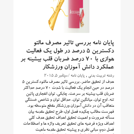
پایان نامه بررسی تاثیر مصرف مالتو
دکسترین ۵ درصد در طول یک فعالیت
هوازی با ۷۰ درصد ضربان قلب بیشینه بر
عملکرد دانش آموزان ورزشکار
,
/ سپتامبر 5, 2015
رشته تربیت بدنی
پایان نامه
هدف از تحقیق حاضر، بررسی تاثیر مصرف مالتودکسترین ۵
درصد در حین انجام یک فعالیت با شدت ۷۰ درصد حداکثر
ضربان قلب بیشینه بر سرعت، چابکی، توان انفجاری پائین
تنه، اوج توان، میانگین توان، حداقل توان و شاخص خستگی
متعاقب آن در دانش آموزان ورزشکار مقطع متوسطه بود.
فهرست مطالب چکیده فصل اول: طرح تحقیق مقدمه بیان
مسأله ضرورت و اهمیت تحقیق اهداف تحقیق هدف کلی
اهداف ویژه فرضیه های تحقیق تعریف واژه ها و اصطلاحات
فصل دوم: مبانی نظری و پیشینه تحقیق مقدمه ماهیت