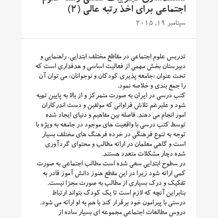
اجتماعی برای اخذ رتبه عالی (۲)
سپتامبر 19, 2015
تدریس علوم اجتماعی در مقاطع مختلف ابتدایی، راهنمایی و
دبیرستان بخش مهمی از فعالیت اساسی و هدفداری است که
تحت عنوان «جامعه پذیری کودکان و نوجوانان» می توان آن
را جمع بندی و خلاصه نمود.
کتب درسی در ایران به صورت متمرکز و از بالا به پایین تهیه
شود و علیرغم تلاش فراوانی که مولفین و دست اندرکاران
امور انجام می دهند. فاصله بین مفاهیم و دنیای ایجاد شده
توسط کتب درسی با واقعیت های موجود در جامعه به ویژه با
توجه به تنوع فرهنگی در خرده فرهنگ های مختلف بسیار
است و گاهی معلمان در ارائه مطالب و محتوای گردآوری
شده دچار مشکلات متعدد هستند.
در سطوح ابتدایی سعی شده است مطالب اجتماعی به صورت
کمی ارائه شود زیرا در این مقطع هنوز دانش آموز قادر به
تفکیک و درک بسیاری از مطالب به صورت مجزا نیست.
بنابراین آنچه که لازم است تا یک کودک بتواند ارتباط
درستی با پیرامون خود برقرار کند با هم به او ارائه می شود.
دروس مطالعات اجتماعی مجموعه ای بسیار ساده از