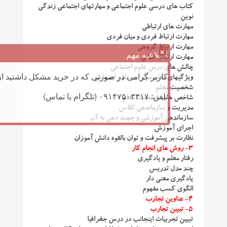
کتاب های درسی علوم اجتماعی و مهارتهای اجتماعی زندگی
نوین
مهارت های ارتباطی
مهارت ارتباط فردی و میان فردی
مهارت ارتباط گروهی
اطلاعیه مهم
مهارت ارتباط جهانی
چالش های درس علوم اجتماعی
کاربر گرامی در صورتی که در خرید مشکل داشتید از 
ویژگیهای معلم موثر در علوم اجتماعی
شخصیت معلم
تلفن: ۰۹۱۴۷۵۰۳۳۱۷ (تلگرام یا تماس)
شاخص های شخصیت معلم
مدیریت و سازماندهی کلاس
سازماندهی آموزشی و جهت دهی به آن
اجرای آموزش
نظارت بر پیشرفت و توان بالقوه دانش آموزان
۳- روش های انجام کار
رفتار معلم و یادگیری
چند مدل تدریس
یادگیری معنی دار
الگوی کسب مفهوم
۴- عناوین تجارب
۵- تبیین تجارب
تبیین تجربیات اینجانب در درس جغرافیا