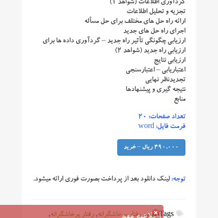
گردآوری اطلاعات (شواهد ۱)
تجزیه و تحلیل اطلاعات
ارائه راه حل های مختلف برای حل مسأله
اجرای راه حل های جدید
ارزیابی چگونگی تأثیر راه جدید – گردآوری داده ها برای
ارزیابی راه جدید (شواهد ۲)
ارزیابی نتایج
اعتباریابی – اعتبارسنجی
تجدیدنظر نهایی
نتیجه گیری و پیشنهادها
منابع
تعداد صفحات: ۲۰
فرمت فایل: word
490,000 ریال – خرید
توجه:
لینک دانلود بعد از پرداخت بصورت فوری ارائه میشود.
اطلاعیه مهم
Tags:
بهبود رفتار پرخاشگرانه
,
رفتار پرخاشگرانه
,