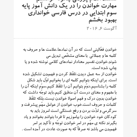
مهارت خواندن را در یک دانش آموز پایه
سوم ابتدایی در درس فارسی خوانداری
بهبود بخشم
آگوست 6, 2016
خواندن فعّالیتی است که در آن نمادها،علامت ها و حروف به
کلمه ها و جملاتی با معنای مشخّص تبدیل می
شوند.خواندن،تفسیر معنادار نمادهای کلامی نوشته شده و یا
چاپ شده است.
خواندن از سه عمل دیدن،تلفّظ کردن و فهمیدن تشکیل شده
است. برای اینکه بتوانیم کلمه ای را بخوانیم اوّل باید شکل
کلمه را بشناسیم،دوّم بتوانیم آن را تلفّظ کنیم،سوّم اینکه آن را
با مفهوم و معنای درست آن منطبق کنیم،باید توجّه داشت که
خواندن بدون درک و فهم اصولا خواندن نیست،بلکه تلفّظ
کلمات و حروف است.خوب خواندن از عوامل مهّم پیشرفت و
سرگرمی و لذّت بردن و رفع خستگی است امروز باید به
کودکان خود خواندن را بیاموزیم تا فردا بتوانند بخوانند و یاد
بگیرند نکته ی مهّم در امر خواندن توجّه و تأکید بر امر
فهمیدن می باشد نه صرفاً که به صورت عادت در آمده است .