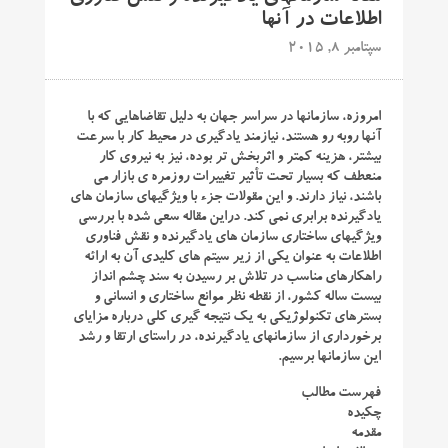
اطلاعات در آنها
سپتامبر 8, 2015
امروزه، سازمانها در سراسر جهان به دلیل تقاضاهایی که با
آنها روبه رو هستند، نیازمند یادگیری در محیط کار با سرعت
بیشتر، هزینه کمتر و اثربخش تر بوده، نیز به نیروی کار
منعطف که بسیار تحت تأثیر تغییرات روزمره ی بازار می
باشند، نیاز دارند. و این مقولات جزء با ویژگیهای سازمان های
یادگیرنده برابری نمی کند. دراین مقاله سعی شده با بررسی
ویژگیهای ساختاری سازمان های یادگیرنده و نقش فناوری
اطلاعات به عنوان یکی از زیر سیتم های کلیدی آن به ارائه
راهکارهای مناسب در تلاش بر رسیدن به سند چشم انداز
بیست ساله کشور، از نقطه نظر موانع ساختاری و انسانی و
بسترهای تکنولوژیکی به یک نتیجه گیری کلی درباره مزایای
برخورداری از سازمانهای یادگیرنده، در راستای ارتقا و رشد
این سازمانها برسیم.
فهرست مطالب
چکیده
مقدمه