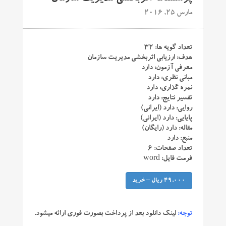
مارس 25, 2016
تعداد گویه ها: ۳۲
هدف: ارزیابی اثربخشی مدیریت سازمان
معرفی آزمون: دارد
مبانی نظری: دارد
نمره گذاری: دارد
تفسیر نتایج: دارد
روایی: دارد (ایرانی)
پایایی: دارد (ایرانی)
مقاله: دارد (رایگان)
منبع: دارد
تعداد صفحات: ۶
فرمت فایل: word
49,000 ریال – خرید
توجه:
لینک دانلود بعد از پرداخت بصورت فوری ارائه میشود.