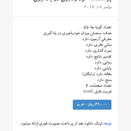
نوامبر 18, 2016
تعداد گویه ها: ۵۵
هدف: سنجش میزان خودراهبری در یادگیری
معرفی آزمون: دارد
مبانی نظری: دارد
نمره گذاری: دارد
تفسیر نتایج: دارد
روایی: دارد
پایایی: دارد
مقاله: دارد (رایگان)
منبع: دارد
تعداد صفحات: ۶
فرمت فایل: word
49,000 ریال – خرید
توجه:
لینک دانلود بعد از پرداخت بصورت فوری ارائه میشود.