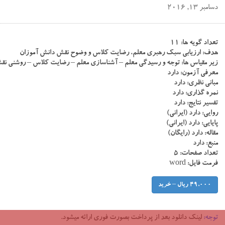
دسامبر 13, 2016
تعداد گویه ها: ۱۱
هدف: ارزیابی سبک رهبری معلم، رضایت کلاس و وضوح نقش دانش آموزان
زیر مقیاس ها: توجه و رسیدگی معلم – آشناسازی معلم – رضایت کلاس – روشنی نق
معرفی آزمون: دارد
مبانی نظری: دارد
نمره گذاری: دارد
تفسیر نتایج: دارد
روایی: دارد (ایرانی)
پایایی: دارد (ایرانی)
مقاله: دارد (رایگان)
منبع: دارد
تعداد صفحات: ۵
فرمت فایل: word
49,000 ریال – خرید
توجه:
لینک دانلود بعد از پرداخت بصورت فوری ارائه میشود.