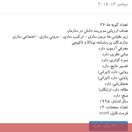
سپتامبر 13, 2015
تعداد گویه ها: ۲۶
هدف: ارزیابی مدیریت دانش در سازمان
زیر مقیاس ها: برون سازی – ترکیب سازی – درونی سازی – اجتماعی سازی
سازندگان پرسشنامه: نوناکا و تاکوچی
معرفی آزمون: دارد
مبانی نظری: دارد
نمره گذاری: دارد
تفسیر نتایج: دارد
روایی: دارد (ایرانی)
پایایی: دارد (ایرانی)
هنجاریابی: دارد
مقاله: دارد (رایگان)
منبع: دارد
سال انتشار: ۱۹۹۵
تعداد صفحات: ۱۲
فرمت فایل: word
49,000 ریال – خرید