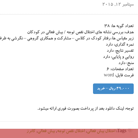
سپتامبر 12, 2015
تعداد گویه ها: ۳۸
هدف: بررسی نشانه های اختلال نقص توجه / بیش فعالی در کودکان
زیر مقیاس ها: رفتار کودک در کلاس – مشارکت و همکاری گروهی – نگرشی به طر
نمره گذاری: دارد
تفسیر نتایج: دارد
روایی و پایایی: دارد
منبع: دارد
تعداد صفحات: ۶
فرمت فایل: word
49,000 ریال – خرید
توجه:
لینک دانلود بعد از پرداخت بصورت فوری ارائه میشود.
Tags:
اختلال بیش فعالی
,
اختلال نقص توجه
,
بیش فعالی
,
کانرز