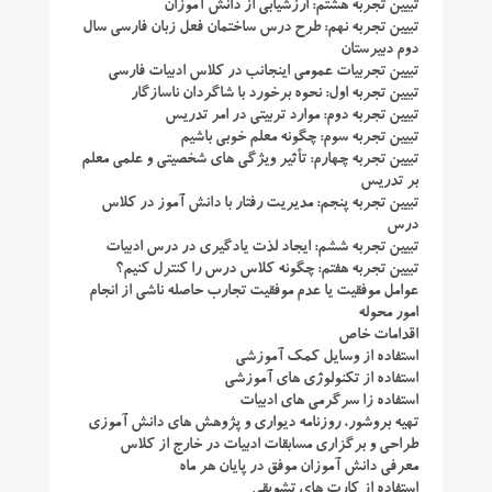
تبیین تجربه هشتم: ارزشیابی از دانش آموزان
تبیین تجربه نهم: طرح درس ساختمان فعل زبان فارسی سال
دوم دبیرستان
تبیین تجربیات عمومی اینجانب در کلاس ادبیات فارسی
تبیین تجربه اول: نحوه برخورد با شاگردان ناسازگار
تبیین تجربه دوم: موارد تربیتی در امر تدریس
تبیین تجربه سوم: چگونه معلم خوبی باشیم
تبیین تجربه چهارم: تأثیر ویژگی های شخصیتی و علمی معلم
بر تدریس
تبیین تجربه پنجم: مدیریت رفتار با دانش آموز در کلاس
درس
تبیین تجربه ششم: ایجاد لذت یادگیری در درس ادبیات
تبیین تجربه هفتم: چگونه کلاس درس را کنترل کنیم؟
عوامل موفقیت یا عدم موفقیت تجارب حاصله ناشی از انجام
امور محوله
اقدامات خاص
استفاده از وسایل کمک آموزشی
استفاده از تکنولوژی های آموزشی
استفاده زا سرگرمی های ادبیات
تهیه بروشور، روزنامه دیواری و پژوهش های دانش آموزی
طراحی و برگزاری مسابقات ادبیات در خارج از کلاس
معرفی دانش آموزان موفق در پایان هر ماه
استفاده از کارت های تشویقی