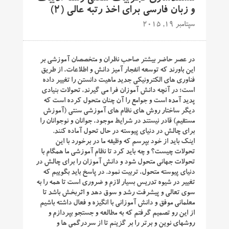
و زبان فارسی برای اخذ رتبه عالی (۲)
سپتامبر 19, 2015
در عصر حاضر بیشتر صاحب نظران و متخصصان آموزشی بر
این باورند که توسعه انفجار آمیز دانش و اطلاعات، از طریق
فناوری های الکترونیکی جدید ماهیت دانستن را تغییر داده
است؛ در آنچه دانش آموزان فرا می گیرند، تحولات بنیادی
پدید آمده است و جوامع را آن چنان متحول کرده است که
دیگر ساختار روش های نظام های آموزشی سنتی (آموزش
مستقیم) قادر نیستند در شرایط موجود، جوانان و نوجوانان را
برای چالش در دنیای پیوسته در حال تحول آماده کنند.
اینک باید از خود بپرسم که وظیفه ما در برخورد با این
تحولات چیست؟ و چه باید کرد تا نظام آموزشی ما همگام با
تحولات جهانی متحول شود و دانش آموزان را برای چالش در
دنیای پیوسته متحول، تربیت نمود. در پاسخ باید بگوییم که
تغییر در شیوه تدریس بسیار لازم و ضروری است تا همه را به
سوی تعالی و پیشرفت رشد و سوق دهد و اثربخش باشد تا
معلمانی موفق و دانش آموزانی با انگیزه و فعال داشته باشیم
از این رو تصمیم گرفتم که به مطالعه و جستجو بپردازم و
روشهای نوین و برتر را بر گزینم تا از سردرگمی ها و