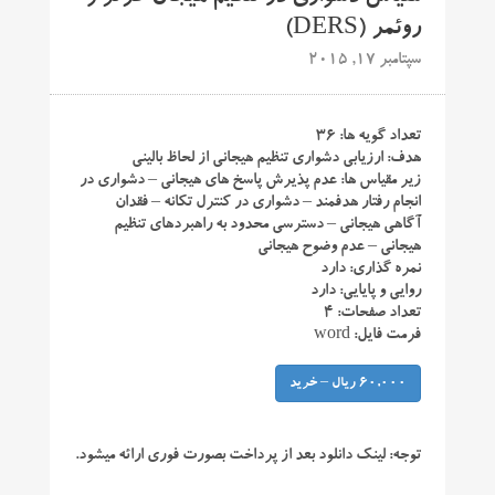
روئمر (DERS)
سپتامبر 17, 2015
تعداد گویه ها: ۳۶
هدف: ارزیابی دشواری تنظیم هیجانی از لحاظ بالینی
زیر مقیاس ها: عدم پذیرش پاسخ های هیجانی – دشواری در
انجام رفتار هدفمند – دشواری در کنترل تکانه – فقدان
آگاهی هیجانی – دسترسی محدود به راهبردهای تنظیم
هیجانی – عدم وضوح هیجانی
نمره گذاری: دارد
روایی و پایایی: دارد
تعداد صفحات: ۴
فرمت فایل: word
60,000 ریال – خرید
توجه:
لینک دانلود بعد از پرداخت بصورت فوری ارائه میشود.