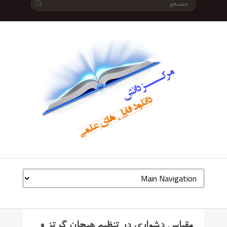
مقیاس دشواری در تنظیم هیجان گرتز و