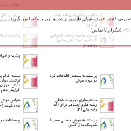
مطالب مرتب
دانلود رایگان پایان نامه رابطه
دانلود رایگان
ورتی که در خرید مشکل داشتید از طریق زیر با ما تماس بگیرید
بین هوش گاردنر و دست
مدیریت هوش 
برتری
پرسشنامه مهارت های اجتماعی
پیشینه و ادب
گرشام و الیوت (فرم معلم)
(SSRS)
پیشینه و ادب
پرسشنامه سنجش اطلاعات فرد
مستند اقدام 
در مورد هوش
توانستم مهار
دانش آموزان ا
افزایش دهم
مستندسازی تجربیات شغلی
مقیاس هوش ه
رشته علوم اجتماعی برای اخذ
شده شوت (MSEIS)
رتبه عالی (۳)
پرسشنامه هوش هیجانی سیبریا
پرسشنامه هو
شرینگ مدل گلمن