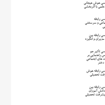
رسی هوش هیجانی
لمی با اثربخشی
سی رابطه
ماعی و سرسختی
ی
ی رابطه بین
دیران و انگیزه
سی تأثیر جو
س راهنمایی بر
 های اجتماعی
دختر
رسی رابطه هوش
رفت تحصیلی
سی رابطه بین
انش آموزان
 پیشرفت تحصیلی