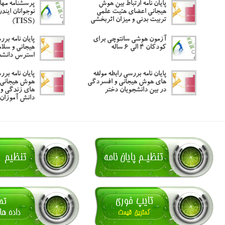
پایان نامه ارتباط بین هوش
پرسشنامه مها
هیجانی اعضای هئیت علمی
نوجوانان ایند
تربیت بدنی و میزان اثربخشی
(TISS)
آزمون هوشی سانتوچی برای
پایان نامه بر
کودکان ۴ الی ۶ ساله
هیجانی و سلام
استرس دانشج
پایان نامه بررسی رابطه مولفه
پایان نامه برر
های هوش هیجانی و افسردگی
هوش هیجانی م
در بین دانشجویان دختر
های زندگی و
دانش آموزان 