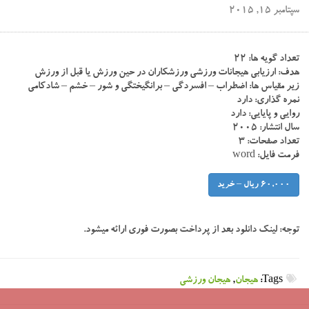
سپتامبر 15, 2015
تعداد گویه ها: ۲۲
هدف: ارزیابی هیجانات ورزشی ورزشکاران در حین ورزش یا قبل از ورزش
زیر مقیاس ها: اضطراب – افسردگی – برانگیختگی و شور – خشم – شادکامی
نمره گذاری: دارد
روایی و پایایی: دارد
سال انتشار: ۲۰۰۵
تعداد صفحات: ۳
فرمت فایل: word
60,000 ریال – خرید
توجه:
لینک دانلود بعد از پرداخت بصورت فوری ارائه میشود.
Tags:
هیجان
,
هیجان ورزشی