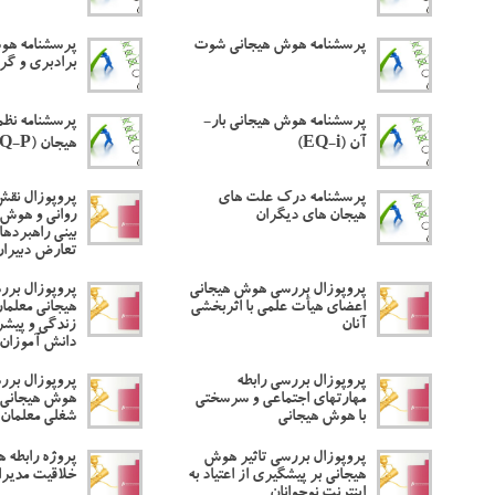
پرسشنامه هوش هیجانی شوت
پرسشنامه هو
برادبری و گر
پرسشنامه هوش هیجانی بار-
پرسشنامه نظم
آن (EQ-i)
هیجان (CERQ-P)
پرسشنامه درک علت های
پروپوزال نق
هیجان های دیگران
روانی و هوش 
بینی راهبرده
تعارض دبیران
پروپوزال بررسی هوش هیجانی
پروپوزال برر
اعضای هیأت علمی با اثربخشی
هیجانی معلمان
آنان
زندگی و پیش
دانش آموزان 
پروپوزال بررسی رابطه
پروپوزال بررس
مهارتهای اجتماعی و سرسختی
هوش هیجانی م
با هوش هیجانی
شغلی معلمان
پروپوزال بررسی تاثیر هوش
پروژه رابطه 
هیجانی بر پیشگیری از اعتیاد به
خلاقیت مدیر
اینترنت نوجوانان