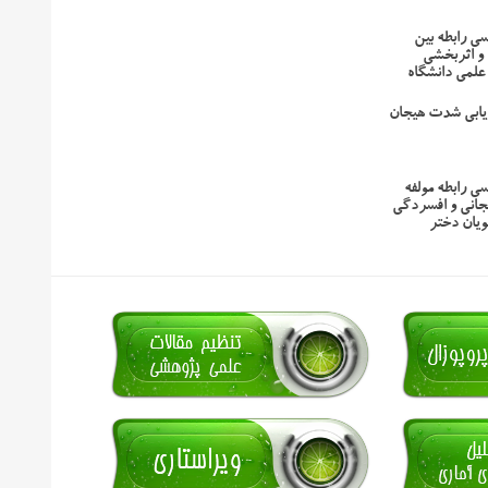
سی رابطه بین
و اثربخشی
لمی دانشگاه
یابی شدت هیجان
سی رابطه مولفه
انی و افسردگی
ویان دختر