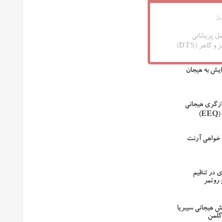
ط
ل پریشانی
 گاهر (DTS)
یش به هیجان
ازگری هیجانی
)
 خواهی آرنت
 در تنظیم
 روئمر
 هیجانی سیبریا
گلمن