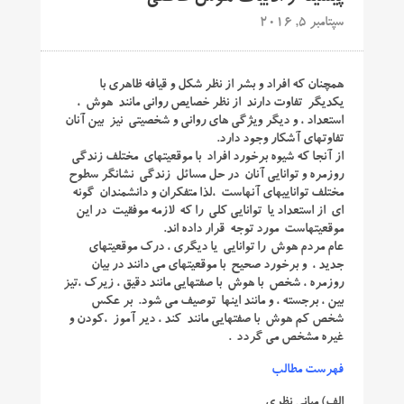
سپتامبر 5, 2016
همچنان که افراد و بشر از نظر شکل و قیافه ظاهری با
یکدیگر تفاوت دارند از نظر خصایص روانی مانند هوش ،
استعداد ، و دیگر ویژگی های روانی و شخصیتی نیز بین آنان
تفاوتهای آشکار وجود دارد.
از آنجا که شیوه برخورد افراد با موقعیتهای مختلف زندگی
روزمره و توانایی آنان در حل مسائل زندگی نشانگر سطوح
مختلف تواناییهای آنهاست ،لذا متفکران و دانشمندان گونه
ای از استعداد یا توانایی کلی را که لازمه موفقیت در این
موقعیتهاست مورد توجه قرار داده اند.
عام مردم هوش را توانایی یا دیگری ، درک موقعیتهای
جدید ، و برخورد صحیح با موقعیتهای می دانند در بیان
روزمره ، شخص با هوش با صفتهایی مانند دقیق ، زیرک ،تیز
بین ، برجسته ، و مانند اینها توصیف می شود. بر عکس
شخص کم هوش با صفتهایی مانند کند ، دیر آموز ،کودن و
غیره مشخص می گردد .
فهرست مطالب
الف) مبانی نظری