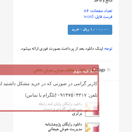
منابع و مآخذ
تعداد صفحات: ۸۶
فرمت فایل: word
1,000,000 ریال – خرید
توجه:
لینک دانلود بعد از پرداخت بصورت فوری ارائه میشود.
اطلاعیه مهم
Tags:
تفکر عاطفی
,
عاطفه
,
هوش
,
هوش عاطفی
کاربر گرامی در صورتی که در خرید مشکل داشتید از 
تلفن: ۰۹۱۴۷۵۰۳۳۱۷ (تلگرام یا تماس)
مطالب مرتبط
دانلود رایگان پایان نامه رابطه
بین هوش گاردنر و دست
برتری
دانلود رایگان پژوهشنامه
مدیریت هوش هیجانی