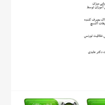
ابی میزان
 آموزان توسط
راک مصرف کننده
یغات آلتسچ
 خلاقیت تورنس
 دکتر عابدی