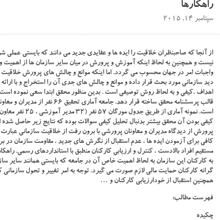
راهکارها
سپتامبر 14, 2015
از آنجا که صاحبنظران خلاقیت را ایده ها و عقایدی جدید می دانند که بایستی عملی ش
نیست و همچنین به لحاظ اینکه آموزش و پرورش در میان سایر سازمان ها از اهمیت ویژ
واجبات امر در جهان محسوب می گردد. اما اینکه موانع و چالش های پرورش خلاقیت د
دید سازمانی مورد بحث قرار داده و موانع و چالش های جدی آن را استخراج و با ارائه 
اهداف ،کیفی و به لحاظ روش توصیفی است . بدین منظور محقق ابتدا سعی نموده است 
است. نمونه آماری 
کیفی بودن آن محقق بیشتر بدنبال تحلیل کیفی سوالات بوده که نتایج زیر حاصل شد
پرورش از دیدگاه مدیران و معاونان پرورشی با برون رفت از خلاقیت سازمانی عبارت بود
کافی برای آزمودن ایده ها ، عدم استقبال از نگرش های جدید ، مقاومت سازمان در ب
مستقیم افراد بالادست ، کنترل و ارزیابی کارکنان منطبق با استانداردهای رسمی. راه
به کارکنان این سازمان به لحاظ اهمیت خاص آن در جامعه که بایستی همانند سایر س
گرانه کارکنان حمایت مالی لازم صورت می گیرد. توجه به امر تغییر و تحول سازمانی که
همچنین استقبال از خودارزیابی کارکنان و …
فهرست مطالب:
چکیده