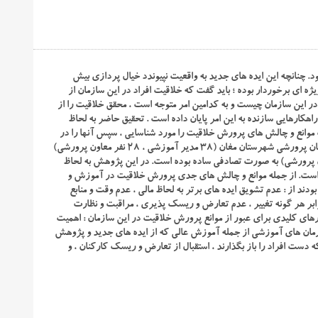
ود. چنانچه این ایده های جدید به واقعیت نپیوندد خیال پردازی بیش
ه ای برخوردار بوده ؛ باید گفت که خلاقیت افراد در این سازمان از
ر این سازمان چیست و به کدامین امر متوجه است ، محقق خلاقیت را از
راهکارهایی سازنده به این امر پایان داده است . تحقیق حاضر به لحاظ
موانع و چالش های پرورش خلاقیت را مورد شناسایی ، سپس آنها را در
قالب پرسشنامه محقق ساخته قرار دهد. جامعه آماری تحقیق ۶۶ نفر از مدیران و معاونان پرورشی شهرستان مغان (۳۸ مدیر آموزشی ، ۲۸ نفر معاون پرورشی)
از طریق جدول مورگان ۵۷ نفر (۳۲ مدیر آموزشی ، ۲۵ نفر معاون پرورشی) به صورت تصادفی ساده بوده است. در این پژوهش به لحاظ
ه است. از جمله موانع و چالش های جدی پرورش خلاقیت در آموزش و
ند از : عدم تشویق ایده های برتر به لحاظ مالی ، عدم وقت و منابع
رابر هر گونه تغییر ، عدم تعارض و ریسک پذیری ، مراقبت و نظارت
کارهای کلیدی برای عبور از موانع پرورش خلاقیت در این سازمان : اهمیت
ازمان های آموزشی از جمله آموزش عالی که از ایده های جدید و پژوهش
 دست افراد را باز بگذارند ، استقبال از تعارض و ریسک کارکنان ، و