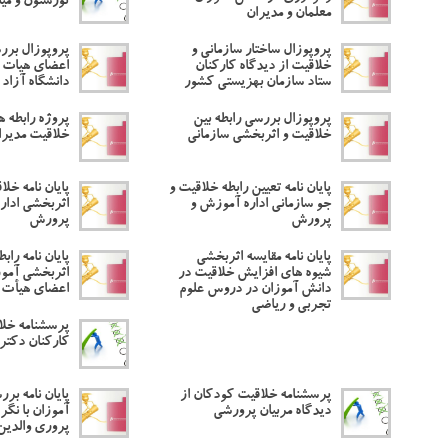
تورستون و میلن ج
معلمان و مدیران
پروپوزال ساختار سازمانی و
پروپوزال برر
خلاقیت از دیدگاه کارکنان
اعضای هیات ع
ستاد سازمان بهزیستی کشور
دانشگاه آزاد 
پروپوزال بررسی رابطه بین
پروژه رابطه 
خلاقیت و اثربخشی سازمانی
خلاقیت مدیر
پایان نامه تعیین رابطه خلاقیت و
پایان نامه خلا
جو سازمانی اداره آموزش و
اثربخشی ادار
پرورش
پرورش
پایان نامه مقایسه اثربخشی
پایان نامه راب
شیوه های افزایش خلاقیت در
اثربخشی آمو
دانش آموزان در دروس علوم
اعضای هیأت ع
تجربی و ریاضی
پرسشنامه خلا
کارکنان دکتر
پرسشنامه خلاقیت کودکان از
پایان نامه ب
دیدگاه مربیان پرورشی
آموزان با نگ
پروری والدین